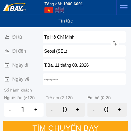
Tổng đài:
1900 6091
Tin tức
Đi từ
Tp Hồ Chí Minh
Đi đến
Seoul (SEL)
Ngày đi
T.Ba, 11 tháng 08, 2026
Ngày về
--/--/----
Số hành khách
Người lớn (≥12t)
Trẻ em (2-12t)
Em bé (0-2t)
-
+
-
+
-
+
TÌM CHUYẾN BAY