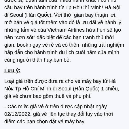
được sự quan tâm của nhiều hành khách có nhu
cầu bay trên hành trình từ Tp Hò Chí Minh/ Hà Nội
đi Seoul (Hàn Quốc). Với thời gian bay thuận lợi,
mở bán vé giá tốt thêm vào đó là ưu đãi về hành lý,
những tấm vé của Vietnam Airlines hứa hẹn sẽ tạo
nên "cơn sốt" đặc biệt để các bạn tranh thủ thời
gian, book ngay vé rẻ và có thêm những trải nghiệm
hấp dẫn cho hành trình du lịch cuối năm của mình
cùng người thân hay bạn bè.
Lưu ý:
Loạt giá trên được đưa ra cho vé máy bay từ Hà
Nội/ Tp Hồ Chí Minh đi Seoul (Hàn Quốc) 1 chiều,
giá vé chưa bao gồm thuế và phụ phí.
- Các mức giá vé ở trên được cập nhật ngày
02/12/2022, giá vé liên tục thay đổi tùy vào thời
điểm các bạn chọn đặt vé máy bay.