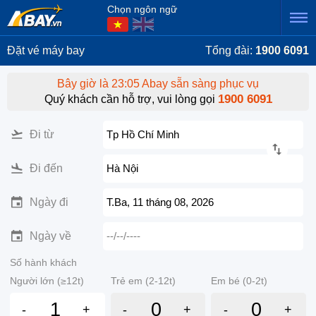
Chọn ngôn ngữ
Đặt vé máy bay
Tổng đài:
1900 6091
Bây giờ là 23:05 Abay sẵn sàng phục vụ
1900 6091
Quý khách cần hỗ trợ, vui lòng gọi
Đi từ
Tp Hồ Chí Minh
Đi đến
Hà Nội
Ngày đi
T.Ba, 11 tháng 08, 2026
Ngày về
--/--/----
Số hành khách
Người lớn (≥12t)
Trẻ em (2-12t)
Em bé (0-2t)
-
+
-
+
-
+