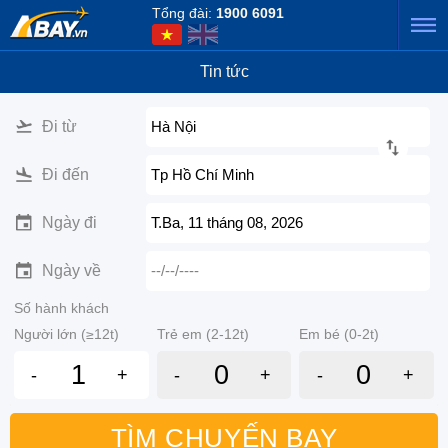
Tổng đài:
1900 6091
Tin tức
Đi từ
Hà Nội
Đi đến
Tp Hồ Chí Minh
Ngày đi
T.Ba, 11 tháng 08, 2026
Ngày về
--/--/----
Số hành khách
Người lớn (≥12t)
Trẻ em (2-12t)
Em bé (0-2t)
-
+
-
+
-
+
TÌM CHUYẾN BAY