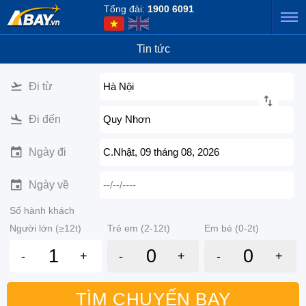
Tổng đài:
1900 6091
Tin tức
Đi từ
Hà Nội
Đi đến
Quy Nhơn
Ngày đi
C.Nhật, 09 tháng 08, 2026
Ngày về
--/--/----
Số hành khách
Người lớn (≥12t)
Trẻ em (2-12t)
Em bé (0-2t)
-
+
-
+
-
+
TÌM CHUYẾN BAY