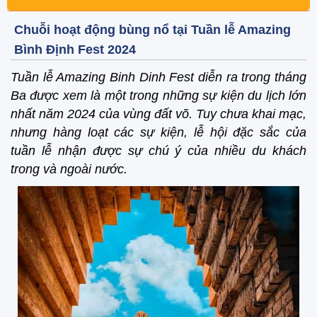
Chuỗi hoạt động bùng nổ tại Tuần lễ Amazing
Bình Định Fest 2024
Tuần lễ Amazing Binh Dinh Fest diễn ra trong tháng
Ba được xem là một trong những sự kiện du lịch lớn
nhất năm 2024 của vùng đất võ. Tuy chưa khai mạc,
nhưng hàng loạt các sự kiện, lễ hội đặc sắc của
tuần lễ nhận được sự chú ý của nhiều du khách
trong và ngoài nước.