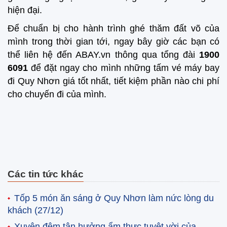
hiện đại.
Để chuẩn bị cho hành trình ghé thăm đất võ của
mình trong thời gian tới, ngay bây giờ các bạn có
thể liên hệ đến ABAY.vn thông qua tổng đài
1900
6091
để đặt ngay cho mình những tấm vé máy bay
đi Quy Nhơn giá tốt nhất, tiết kiệm phần nào chi phí
cho chuyến đi của mình.
Các tin tức khác
Tốp 5 món ăn sáng ở Quy Nhơn làm nức lòng du
khách
(27/12)
Xuyên đêm tận hưởng ẩm thực tuyệt vời của