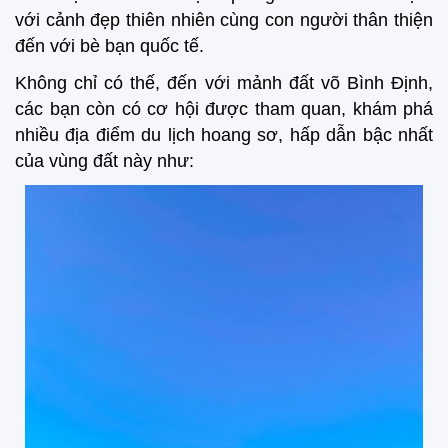
với cảnh đẹp thiên nhiên cùng con người thân thiện
đến với bè bạn quốc tế.
Không chỉ có thế, đến với mảnh đất võ Bình Định,
các bạn còn có cơ hội được tham quan, khám phá
nhiều địa điểm du lịch hoang sơ, hấp dẫn bậc nhất
của vùng đất này như: