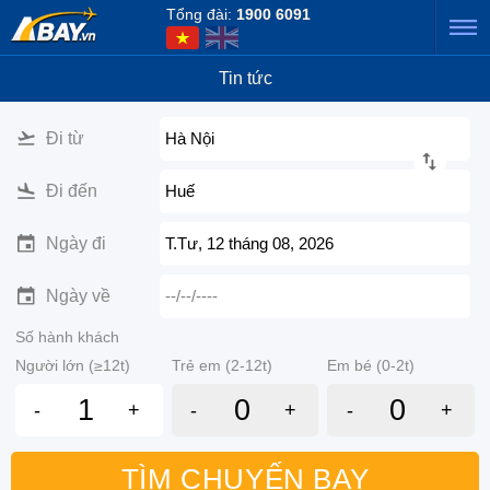
Tổng đài:
1900 6091
Tin tức
Đi từ
Hà Nội
Đi đến
Huế
Ngày đi
T.Tư, 12 tháng 08, 2026
Ngày về
--/--/----
Số hành khách
Người lớn (≥12t)
Trẻ em (2-12t)
Em bé (0-2t)
-
+
-
+
-
+
TÌM CHUYẾN BAY