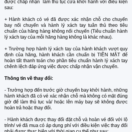
được chấp nhận làm thủ tục cửa khởi hành với điều kiện
sau:
+ Hành khách có vé đã được xác nhận chỗ cho chuyến
bay nối chuyến và hành lý xách tay tuân thủ theo tiêu
chuẩn của hãng hàng không nối chuyến (Tiêu chuẩn hành
lý xách tay của mỗi hãng hàng không là khác nhau).
+ Trường hợp hành lý xách tay của hành khách vượt quy
định của hãng, hành khách cần chuẩn bị TIỀN MẶT để
hoàn tất thanh toán cho phần tiêu chuẩn hành lý xách tay
chênh lệch đáp ứng việc được chấp nhận vận chuyển.
Thông tin về thay đổi:
-
Trường hợp đ
ến trước giờ chuyến bay khởi hành, những
hành khách đã có vé xác nhận chỗ mà không có mặt đúng
giờ để làm thủ tục và/ hoặc lên máy bay sẽ không được
hoàn trả hoặc thay đổi.
-
Hành khách được thay đổi đặt chỗ và hoàn vé đối với lộ
trình/ vé đã mua có áp dụng phí với điều kiện việc thay đổi
phải được thực hiện với thời gian cụ thể như sau: