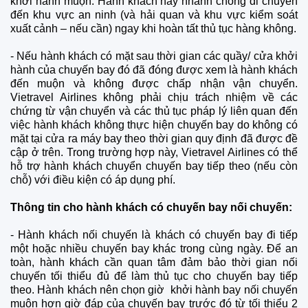
khởi hành muộn. Hành khách hãy nhanh chóng di chuyển
đến khu vực an ninh (và hải quan và khu vực kiểm soát
xuất cảnh – nếu cần) ngay khi hoàn tất thủ tục hàng không.
-
Nếu hành khách có mặt sau thời gian các quầy/ cửa khởi
hành của chuyến bay đó đã đóng được xem là hành khách
đến muộn và không được chấp nhận vận chuyển.
Vietravel Airlines không phải chịu trách nhiệm về các
chứng từ vận chuyển và các thủ tục pháp lý liên quan đến
việc hành khách không thực hiện chuyến bay do không có
mặt tại cửa ra máy bay theo thời gian quy định đã được đề
cập ở trên. Trong trường hợp này, Vietravel Airlines có thể
hỗ trợ hành khách chuyển chuyến bay tiếp theo (nếu còn
chỗ) với điều kiện có áp dụng phí.
Thông tin cho hành khách có chuyến bay nối chuyến:
-
Hành khách nối chuyến là khách có chuyến bay đi tiếp
một hoặc nhiều chuyến bay khác trong cùng ngày. Để an
toàn, hành khách cần quan tâm đảm bảo thời gian nối
chuyến tối thiểu đủ để làm thủ tục cho chuyến bay tiếp
theo. Hành khách nên chọn giờ khởi hành bay nối chuyến
muộn hơn giờ đáp của chuyến bay trước đó từ tối thiểu 2