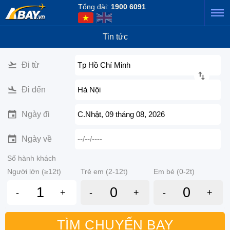
Tổng đài:
1900 6091
Tin tức
Đi từ
Tp Hồ Chí Minh
Đi đến
Hà Nội
Ngày đi
C.Nhật, 09 tháng 08, 2026
Ngày về
--/--/----
Số hành khách
Người lớn (≥12t)
Trẻ em (2-12t)
Em bé (0-2t)
-
+
-
+
-
+
TÌM CHUYẾN BAY