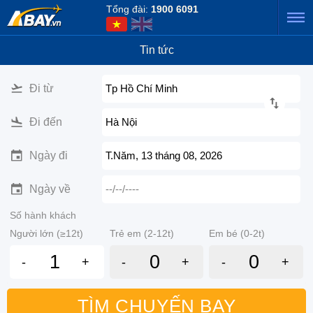
Tổng đài:
1900 6091
Tin tức
Đi từ
Tp Hồ Chí Minh
Đi đến
Hà Nội
Ngày đi
T.Năm, 13 tháng 08, 2026
Ngày về
--/--/----
Số hành khách
Người lớn (≥12t)
Trẻ em (2-12t)
Em bé (0-2t)
-
+
-
+
-
+
TÌM CHUYẾN BAY