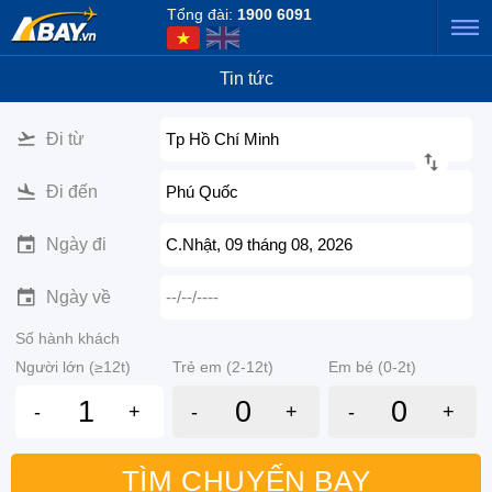
Tổng đài:
1900 6091
Tin tức
Đi từ
Tp Hồ Chí Minh
Đi đến
Phú Quốc
Ngày đi
C.Nhật, 09 tháng 08, 2026
Ngày về
--/--/----
Số hành khách
Người lớn (≥12t)
Trẻ em (2-12t)
Em bé (0-2t)
-
+
-
+
-
+
TÌM CHUYẾN BAY