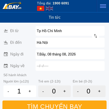
Tổng đài:
1900 6091
Tin tức
Đi từ
Tp Hồ Chí Minh
Đi đến
Hà Nội
Ngày đi
T.Bảy, 08 tháng 08, 2026
Ngày về
--/--/----
Số hành khách
Người lớn (≥12t)
Trẻ em (2-12t)
Em bé (0-2t)
-
+
-
+
-
+
TÌM CHUYẾN BAY