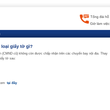
Tổng đài hỗ 
Giờ làm việc
g
oại giấy tờ gì?
n (CMND cũ) không còn được chấp nhận trên các chuyến bay nội địa. Thay
iấy tờ sau:
ớ xem
tại đây