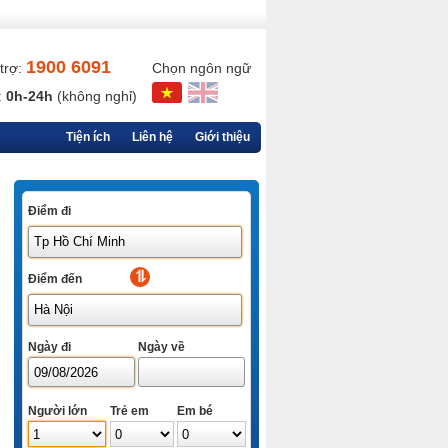
1900 6091
trợ:
Chọn ngôn ngữ
:
0h-24h
(không nghỉ)
Tiện ích
Liên hệ
Giới thiệu
Điểm đi
Điểm đến
Ngày đi
Ngày về
Người lớn
Trẻ em
Em bé