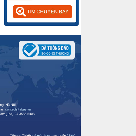
ng, Hà Nội
ail:
contact@abay.vn
Fax: (+84) 24 3533 5403
Công ty TNHH
vé máy bay
trực tuyến
ABAY