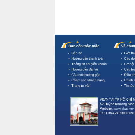
Bạn còn thắc mắc
Về chún
Liên hệ
Giới th
Hướng dẫn thanh toán
Các đơ
Thông tin chuyển khoản
Cơ hội 
Hướng dẫn đặt vé
Cấu tr
Câu hỏi thường gặp
Điều k
Chăm sóc khách hàng
Chính 
Trang tư vấn
Tin tức
ABAY TẠI TP HỒ CHÍ 
52 Huỳnh Khương Ninh,
Website:
www.abay.vn
-
Tel: (+84) 24 7300 6091