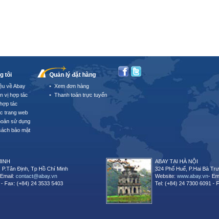
g tôi
Quản lý đặt hàng
iệu về Abay
Xem đơn hàng
n vị hợp tác
Thanh toán trực tuyến
hợp tác
úc trang web
hoản sử dụng
sách bảo mật
MINH
ABAY TẠI HÀ NỘI
 P.Tân Định, Tp Hồ Chí Minh
324 Phố Huế, P.Hai Bà Trư
 Email:
contact@abay.vn
Website:
www.abay.vn
- Em
 - Fax: (+84) 24 3533 5403
Tel: (+84) 24 7300 6091 - 