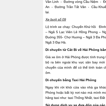
Văn Linh - Đường vòng Cầu Niệm - Đ
An - Đường Trần Tất Văn - Cầu Khu
lại.
Xe buýt số 09
Lộ trình xe chạy: Chuyến Khứ hồi Đìn
– Ngã 5 Lạc Viên Lê Hồng Phong – N
Đuờng 355- Chợ Huơng – Ngã 3 Đa Phúc
Ngã 3 Đại Hà.
Di chuyển từ Cát Bi về Hải Phòng bằ
Giá xe ôm ở Hải Phòng được tính trung
bộ ra bên ngoài khu vực sân bay mới 
chuyển của mình để có thể tính toán 
ôm.
Di chuyển bằng Taxi Hải Phòng
Ngay khi rời khỏi cửa vào nhà ga khác
Phòng hoặc bất kỳ nơi nào mà mình mo
hãng taxi như: taxi Thống Nhất, taxi Đất
Sử dụng dịch vụ xe đưa đón của các 