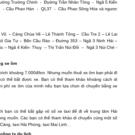
ường Trường Chinh - Đường Trần Nhân Tông - Ngã 5 Kiến
ể - Cầu Phao Hàn - QL37 - Cầu Phao Sông Hóa và ngược
h Vũ – Cảng Chùa Vẽ – Lê Thánh Tông – Cầu Tre 2 – Lê Lai
gô Gia Tự – Bến Cầu Rào – Đuờng 353 – Ngã 3 Ninh Hải –
 – Ngã 4 Kiến- Thuỵ – Thị Trấn Núi Đối – Ngã 3 Núi Chè -
ng xe ôm
 bình khoảng 7.000đ/km. Nhưng muốn thuê xe ôm bạn phải đi
có thể bắt được xe. Bạn có thể tham khảo khoảng cách di
chi phí xe ôm của mình nếu bạn lựa chọn di chuyển bằng xe
h bạn có thể bắt gặp vô số xe taxi để đi về trung tâm Hải
ng muốn. Các bạn có thể tham khảo di chuyển cùng một số
 Cảng, taxi Hải Phòng, taxi Mai Linh…
công ty du lịch