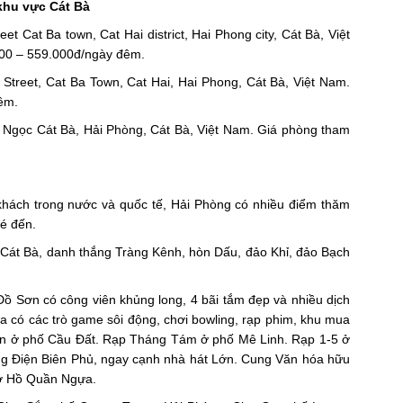
khu vực Cát Bà
t Cat Ba town, Cat Hai district, Hai Phong city, Cát Bà, Việt
00 – 559.000đ/ngày đêm.
Street, Cat Ba Town, Cat Hai, Hai Phong, Cát Bà, Việt Nam.
êm.
Ngọc Cát Bà, Hải Phòng, Cát Bà, Việt Nam. Giá phòng tham
khách trong nước và quốc tế, Hải Phòng có nhiều điểm thăm
é đến.
 Cát Bà, danh thắng Tràng Kênh, hòn Dấu, đảo Khỉ, đảo Bạch
: Đồ Sơn có công viên khủng long, 4 bãi tắm đẹp và nhiều dịch
aza có các trò game sôi động, chơi bowling, rạp phim, khu mua
n ở phố Cầu Đất. Rạp Tháng Tám ở phố Mê Linh. Rạp 1-5 ở
 Điện Biên Phủ, ngay cạnh nhà hát Lớn. Cung Văn hóa hữu
 ở Hồ Quần Ngựa.