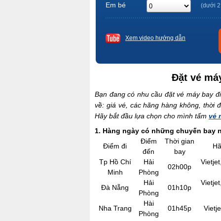
Em bé
(dưới 2
Xem video hướng dẫn
Đặt vé máy
Bạn đang có nhu cầu đặt vé máy bay đi
về: giá vé, các hãng hàng không, thời 
Hãy bắt đầu lựa chọn cho mình tấm
vé 
1. Hàng ngày có những chuyến bay n
Điểm
Thời gian
Điểm đi
Hã
đến
bay
Tp Hồ Chí
Hải
Vietje
02h00p
Minh
Phòng
Hải
Vietje
Đà Nẵng
01h10p
Phòng
Hài
Nha Trang
01h45p
Vietj
Phòng