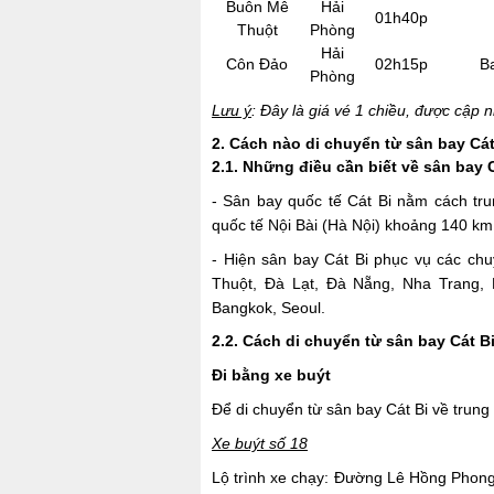
Buôn Mê
Hải
01h40p
Thuột
Phòng
Hải
Côn Đảo
02h15p
B
Phòng
Lưu ý
: Đây là giá vé 1 chiều, được cập
2. Cách nào di chuyển từ sân bay Cá
2.1. Những điều cần biết về sân bay 
- Sân bay quốc tế Cát Bi nằm cách tr
quốc tế Nội Bài (Hà Nội) khoảng 140 km
- Hiện sân bay Cát Bi phục vụ các ch
Thuột, Đà Lạt, Đà Nẵng, Nha Trang, 
Bangkok, Seoul.
2.2. Cách di chuyển từ sân bay Cát B
Đi bằng xe buýt
Để di chuyển từ sân bay Cát Bi về trung
Xe buýt số 18
Lộ trình xe chạy: Đường Lê Hồng Pho