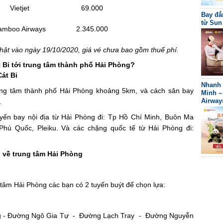
Vietjet
69.000
Bay đẳ
từ Sun
amboo Airways
2.345.000
 nhật vào ngày 19/10/2020, giá vé chưa bao gồm thuế phí.
t Bi tới trung tâm thành phố Hải Phòng?
Cát Bi
Nhanh 
ung tâm thành phố Hải Phòng khoảng 5km, và cách sân bay
Minh –
Airway
.
uyến bay nội địa từ Hải Phòng đi: Tp Hồ Chí Minh, Buôn Ma
Phú Quốc, Pleiku. Và các chặng quốc tế từ Hải Phòng đi:
i về trung tâm Hải Phòng
 tâm Hải Phòng các bạn có 2 tuyến buýt để chọn lựa:
ng - Đường Ngô Gia Tự - Đường Lạch Tray - Đường Nguyễn