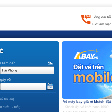
Tổng đài hỗ 
Giờ làm việc
g
RẺ
Điểm đến
gày về
uổi trở lên)
Vé máy bay giá rẻ khách đặt
ến dưới 12 tuổi)