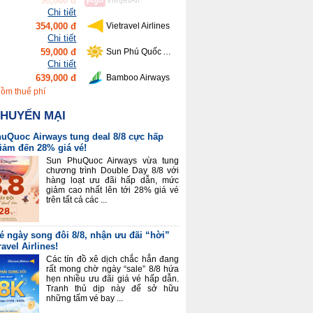
354,000 đ
Vietravel Airlines
Chi tiết
59,000 đ
Sun Phú Quốc Airways
Chi tiết
639,000 đ
Bamboo Airways
Chi tiết
416,000 đ
Vietnam Airlines
Chi tiết
gồm thuế phí
90,000 đ
VietjetAir
KHUYẾN MẠI
uQuoc Airways tung deal 8/8 cực hấp
giảm đến 28% giá vé!
Sun PhuQuoc Airways vừa tung
chương trình Double Day 8/8 với
hàng loạt ưu đãi hấp dẫn, mức
giảm cao nhất lên tới 28% giá vé
trên tất cả các ...
é ngày song đôi 8/8, nhận ưu đãi “hời”
ravel Airlines!
Các tín đồ xê dịch chắc hẳn đang
rất mong chờ ngày “sale” 8/8 hứa
hẹn nhiều ưu đãi giá vé hấp dẫn.
Tranh thủ dịp này để sở hữu
những tấm vé bay ...