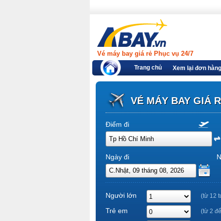
Vé máy bay giá rẻ Phục vụ 24/7
Trang chủ
Xem lại đơn hàn
VÉ MÁY BAY GIÁ 
Điểm đi
Ngày đi
N
Người lớn
(từ 12 t
Trẻ em
(từ 2 đ