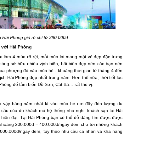
 Hải Phòng giá rẻ chỉ từ 390,000đ
n với Hải Phòng
a làm 4 mùa rõ rệt, mỗi mùa lại mang một vẻ đẹp đặc trưng
hòng sở hữu nhiều vịnh biển, bãi biển đẹp nên các bạn nên
oa phượng đỏ vào mùa hè - khoảng thời gian từ tháng 4 đến
ịch Hải Phòng đẹp nhất trong năm. Hơn thế nữa, thời tiết lúc
 Phòng để tắm biển Đồ Sơn, Cát Bà… rất thú vị.
do vậy hàng năm nhất là vào mùa hè nơi đây đón lượng du
cầu của du khách mà hệ thống nhà nghỉ, khách sạn tại Hải
hiện đại. Tại Hải Phòng bạn có thể dễ dàng tìm được được
ừ khoảng 200.000đ – 400.000đ/ngày đêm cho tới những khách
.000.000đ/ngày đêm, tùy theo nhu cầu cá nhân và khả năng