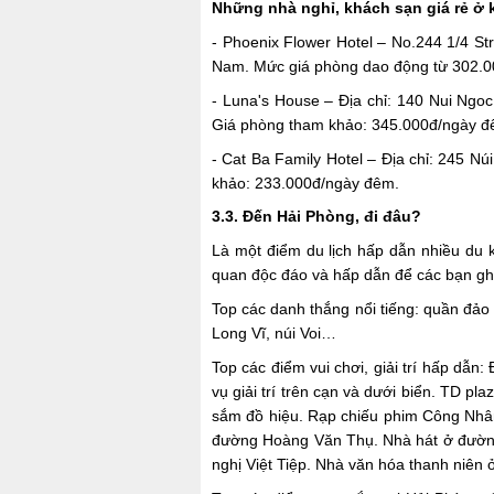
Những nhà nghỉ, khách sạn giá rẻ ở 
- Phoenix Flower Hotel – No.244 1/4 Stree
Nam. Mức giá phòng dao động từ 302.0
- Luna's House – Địa chỉ: 140 Nui Ngoc 
Giá phòng tham khảo: 345.000đ/ngày đ
- Cat Ba Family Hotel – Địa chỉ: 245 Núi 
khảo: 233.000đ/ngày đêm.
3.3. Đến Hải Phòng, đi đâu?
Là một điểm du lịch hấp dẫn nhiều du 
quan độc đáo và hấp dẫn để các bạn gh
Top các danh thắng nổi tiếng: quần đảo
Long Vĩ, núi Voi…
Top các điểm vui chơi, giải trí hấp dẫn
vụ giải trí trên cạn và dưới biển. TD pl
sắm đồ hiệu. Rạp chiếu phim Công Nhâ
đường Hoàng Văn Thụ. Nhà hát ở đường
nghị Việt Tiệp. Nhà văn hóa thanh niên