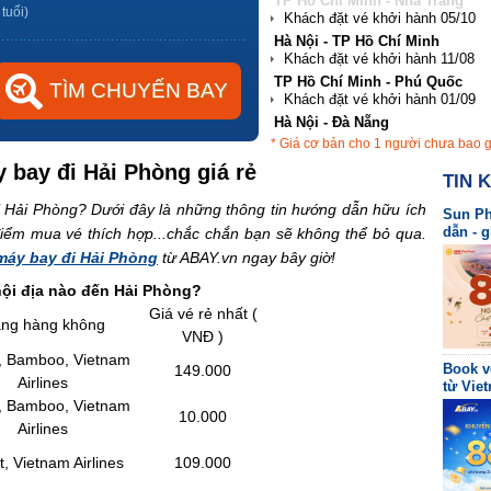
Hà Nội - TP Hồ Chí Minh
 tuổi)
TP Hồ Chí Minh - Phú Quốc
Hà Nội - Đà Nẵng
TP Hồ Chí Minh - Hải Phòng
* Giá cơ bản cho 1 người chưa bao 
TP Hồ Chí Minh - Nha Trang
 bay đi Hải Phòng giá rẻ
TIN 
 Hải Phòng? Dưới đây là những thông tin hướng dẫn hữu ích
Sun Ph
dẫn - 
điểm mua vé thích hợp...chắc chắn bạn sẽ không thể bỏ qua.
máy bay đi Hải Phòng
từ ABAY.vn ngay bây giờ!
ội địa nào đến Hải Phòng?
Giá vé rẻ nhất (
ng hàng không
VNĐ )
t, Bamboo, Vietnam
Book v
149.000
Airlines
từ Viet
t, Bamboo, Vietnam
10.000
Airlines
et, Vietnam Airlines
109.000