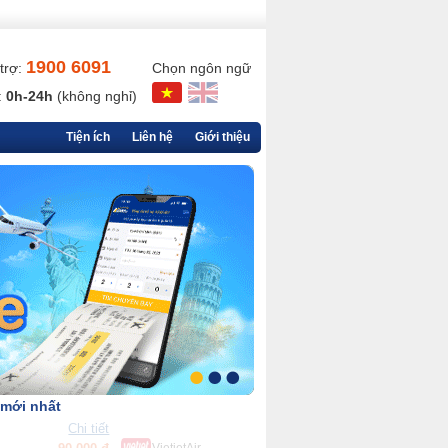
1900 6091
trợ:
Chọn ngôn ngữ
:
0h-24h
(không nghỉ)
Tiện ích
Liên hệ
Giới thiệu
 mới nhất
Chi tiết