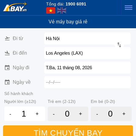
Tổng đài:
1900 6091
Vé máy bay giá rẻ
Đi từ
Hà Nội
Đi đến
Los Angeles (LAX)
Ngày đi
T.Ba, 11 tháng 08, 2026
Ngày về
--/--/----
Số hành khách
Người lớn (≥12t)
Trẻ em (2-12t)
Em bé (0-2t)
-
+
-
+
-
+
TÌM CHUYẾN BAY