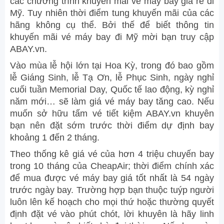
các chương trình khuyến mãi vé máy bay giá rẻ đi
Mỹ. Tuy nhiên thời điểm tung khuyến mãi của các
hãng không cụ thể. Bởi thế để biết thông tin
khuyến mãi vé máy bay đi Mỹ mời bạn truy cập
ABAY.vn.
Vào mùa lễ hội lớn tại Hoa Kỳ, trong đó bao gồm
lễ Giáng Sinh, lễ Tạ Ơn, lễ Phục Sinh, ngày nghỉ
cuối tuần Memorial Day, Quốc tế lao động, kỳ nghỉ
năm mới… sẽ làm giá vé máy bay tăng cao. Nếu
muốn sở hữu tấm vé tiết kiệm ABAY.vn khuyên
bạn nên đặt sớm trước thời điểm dự định bay
khoảng 1 đến 2 tháng.
Theo thống kê giá vé của hơn 4 triệu chuyến bay
trong 10 tháng của CheapAir; thời điểm chính xác
để mua được vé máy bay giá tốt nhất là 54 ngày
trước ngày bay. Trường hợp bạn thuộc tuýp người
luôn lên kế hoạch cho mọi thứ hoặc thường quyết
định đặt vé vào phút chót, lời khuyên là hãy linh