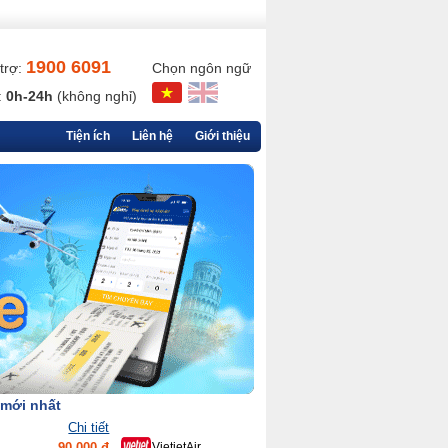
1900 6091
trợ:
Chọn ngôn ngữ
:
0h-24h
(không nghỉ)
Tiện ích
Liên hệ
Giới thiệu
 mới nhất
Chi tiết
90,000 đ
VietjetAir