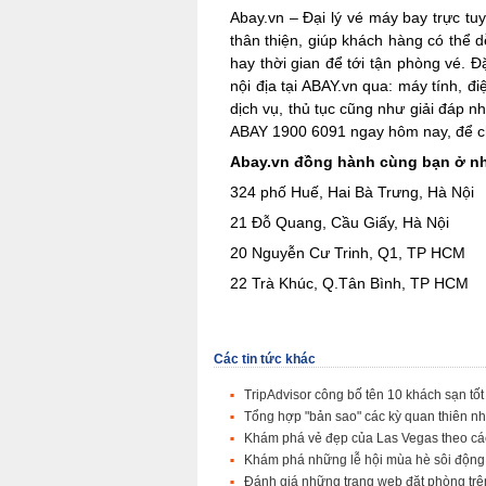
Abay.vn – Đại lý vé máy bay trực tu
thân thiện, giúp khách hàng có thể 
hay thời gian để tới tận phòng vé. Đ
nội địa tại ABAY.vn qua: máy tính, đ
dịch vụ, thủ tục cũng như giải đáp 
ABAY 1900 6091 ngay hôm nay, để chú
Abay.vn đồng hành cùng bạn ở nh
324 phố Huế, Hai Bà Trưng, Hà Nội
21 Đỗ Quang, Cầu Giấy, Hà Nội
20 Nguyễn Cư Trinh, Q1, TP HCM
22 Trà Khúc, Q.Tân Bình, TP HCM
Các tin tức khác
TripAdvisor công bố tên 10 khách sạn tốt
Tổng hợp "bản sao" các kỳ quan thiên nh
Khám phá vẻ đẹp của Las Vegas theo cá
Khám phá những lễ hội mùa hè sôi động
Đánh giá những trang web đặt phòng trê