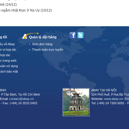
 phê
(24/12)
es ngắm nhật thực ở Na Uy
(10/12)
g tôi
Quản lý đặt hàng
iệu về Abay
Xem đơn hàng
n vị hợp tác
Thanh toán trực tuyến
hợp tác
úc trang web
hoản sử dụng
sách bảo mật
MINH
ABAY TẠI HÀ NỘI
 P.Tân Định, Tp Hồ Chí Minh
324 Phố Huế, P.Hai Bà Trư
 Email:
contact@abay.vn
Website:
www.abay.vn
- Em
 - Fax: (+84) 24 3533 5403
Tel: (+84) 24 7300 6091 - 