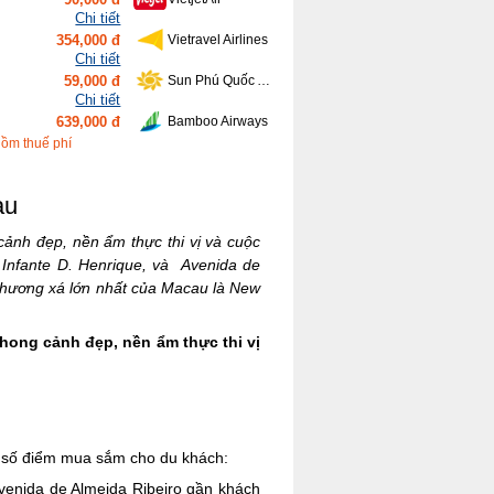
Chi tiết
354,000 đ
Vietravel Airlines
Chi tiết
59,000 đ
Sun Phú Quốc Airways
Chi tiết
639,000 đ
Bamboo Airways
Chi tiết
gồm thuế phí
416,000 đ
Vietnam Airlines
au
ảnh đẹp, nền ẩm thực thi vị và cuộc
Infante D. Henrique, và Avenida de
Thương xá lớn nhất của Macau là New
hong cảnh đẹp, nền ẩm thực thi vị
t số điểm mua sắm cho du khách:
venida de Almeida Ribeiro gần khách