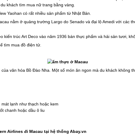
du khách tìm mua nữ trang bằng vàng.
New Yaohan có rất nhiều sản phẩm từ Nhật Bản.
acau nằm ở quảng trường Largo do Senado và đại lộ Amedi với các thư
 kiến trúc Art Deco vào năm 1936 bán thực phẩm và hải sản tươi, khô
hể tìm mua đồ điện tử.
 của văn hóa Bồ Đào Nha. Một số món ăn ngon mà du khách không th
g mát lạnh như thạch hoặc kem
ốt chanh hoặc dầu ô liu
ern Airlines đi Macau tại hệ thống Abay.vn