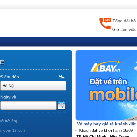
Tổng đài hỗ 
Giờ làm việc
g
RẺ
Điểm đến
Ngày về
uổi trở lên)
Vé máy bay giá rẻ khách đặt
ến dưới 12 tuổi)
TP Hồ Chí Minh - Nha Trang