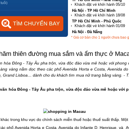
 tuổi)
Hà Nội - TP Hồ Chí Minh
TP Hồ Chí Minh - Phú Quốc
Hà Nội - Đà Nẵng
* Giá cơ bản cho 1 người chưa bao 
TP Hồ Chí Minh - Hải Phòng
hăm thiên đường mua sắm và ẩm thực ở Mac
văn hóa Đông - Tây Âu pha trộn, vừa độc đáo vừa mê hoặc với phong c
hàng vàng nằm dọc theo các phố Avenida Horta e Costa, Avenida do 
, Grand Lisboa… dành cho du khách tìm mua nữ trang bằng vàng. - 
n văn hóa Đông - Tây Âu pha trộn, vừa độc đáo vừa mê hoặc với p
hác trong khu vực do chính sách miễn thuế hoặc thuế suất thấp. Mộ
ác phố Avenida Horta e Costa, Avenida do Infante D. Henrique, và A