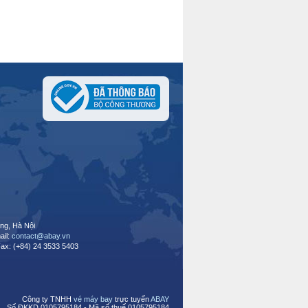
ng, Hà Nội
ail:
contact@abay.vn
Fax: (+84) 24 3533 5403
Công ty TNHH
vé máy bay
trực tuyến
ABAY
Số ĐKKD 0105795184 - Mã số thuế 0105795184