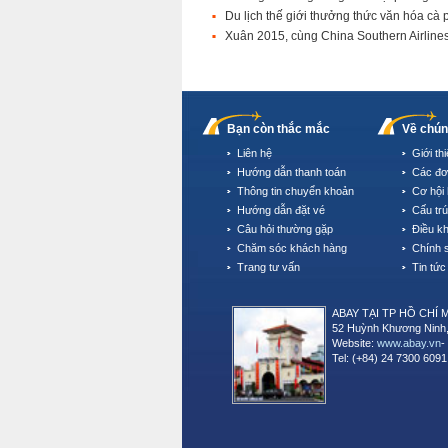
Du lịch thế giới thưởng thức văn hóa cà
Xuân 2015, cùng China Southern Airlin
Bạn còn thắc mắc
Về chún
Liên hệ
Giới th
Hướng dẫn thanh toán
Các đơ
Thông tin chuyển khoản
Cơ hội 
Hướng dẫn đặt vé
Cấu tr
Câu hỏi thường gặp
Điều k
Chăm sóc khách hàng
Chính 
Trang tư vấn
Tin tức
ABAY TẠI TP HỒ CHÍ 
52 Huỳnh Khương Ninh,
Website:
www.abay.vn
-
Tel: (+84) 24 7300 6091