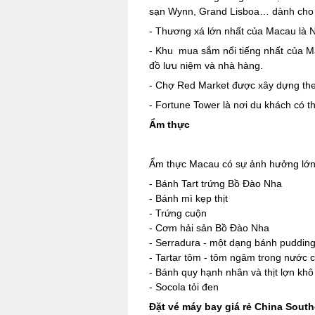
sạn Wynn, Grand Lisboa… dành cho 
- Thương xá lớn nhất của Macau là 
- Khu mua sắm nổi tiếng nhất của M
đồ lưu niệm và nhà hàng.
- Chợ Red Market được xây dựng theo
- Fortune Tower là nơi du khách có t
Ẩm thực
Ẩm thực Macau có sự ảnh hưởng lớn
- Bánh Tart trứng Bồ Đào Nha
- Bánh mì kẹp thịt
- Trứng cuộn
- Cơm hải sản Bồ Đào Nha
- Serradura - một dạng bánh puddin
- Tartar tôm - tôm ngâm trong nước c
- Bánh quy hạnh nhân và thịt lợn khô
- Socola tỏi đen
Đặt vé máy bay giá rẻ China South