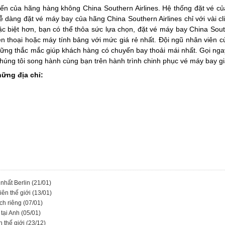
yến của hãng hàng không China Southern Airlines. Hệ thống đặt vé của
dễ dàng đặt vé máy bay của hãng China Southern Airlines chỉ với vài c
ặc biệt hơn, bạn có thể thỏa sức lựa chọn, đặt vé máy bay China Sout
iện thoại hoặc máy tính bảng với mức giá rẻ nhất. Đội ngũ nhân viên 
những thắc mắc giúp khách hàng có chuyến bay thoải mái nhất. Gọi ng
ng tôi song hành cùng bạn trên hành trình chinh phục vé máy bay giá
ững địa chỉ:
 nhất Berlin
(21/01)
iên thế giới
(13/01)
ch riêng
(07/01)
 tại Anh
(05/01)
n thế giới
(23/12)