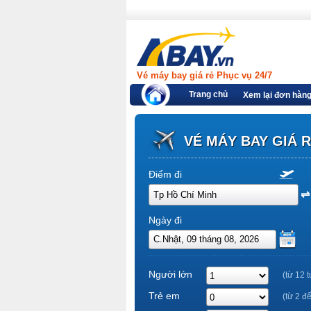
Vé máy bay giá rẻ Phục vụ 24/7
Trang chủ
Xem lại đơn hàn
VÉ MÁY BAY GIÁ 
Điểm đi
Ngày đi
Người lớn
(từ 12 t
Trẻ em
(từ 2 đ