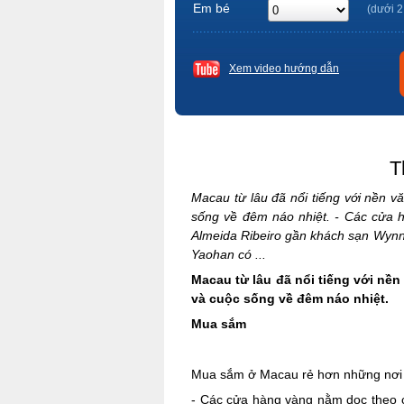
Em bé
(dưới 2
Xem video hướng dẫn
T
Macau từ lâu đã nổi tiếng với nền 
sống về đêm náo nhiệt. - Các cửa 
Almeida Ribeiro gần khách sạn Wynn
Yaohan có ...
Macau từ lâu đã nổi tiếng với nề
và cuộc sống về đêm náo nhiệt.
Mua sắm
Mua sắm ở Macau rẻ hơn những nơi k
- Các cửa hàng vàng nằm dọc theo c