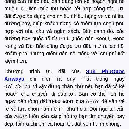
đáng cân nhắc nếu bạn đang lên kế hoạch nghỉ hè
muộn, du lịch mùa thu hoặc kết hợp công tác. Ưu
đãi được áp dụng cho nhiều nhiều hạng vé và nhiều
đường bay, giúp khách hàng có thêm lựa chọn phù
hợp với nhu cầu và ngân sách. Bên cạnh đó, các
đường bay quốc tế từ Phú Quốc đến Seoul, Hong
Kong và Đài Bắc cũng được ưu đãi, mở ra cơ hội
khám phá những điểm đến nổi tiếng với chi phí tiết
kiệm hơn.
Chương trình ưu đãi của
Sun PhuQuoc
Airways
chỉ diễn ra duy nhất trong ngày
07/07/2026, vì vậy đừng chần chừ nếu bạn đã có kế
hoạch cho chuyến đi sắp tới. Bạn có thể liên hệ
ngay đến tổng đài
1900 6091
của ABAY để săn vé
rẻ và lựa chọn hành trình phù hợp. Đội ngũ tư vấn
của ABAY luôn sẵn sàng hỗ trợ bạn tìm chuyến bay
đẹp, tối ưu chi phí và hoàn tất đặt vé nhanh chóng.