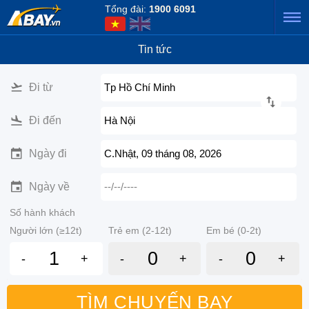
Tổng đài:
1900 6091
Tin tức
Đi từ
Tp Hồ Chí Minh
Đi đến
Hà Nội
Ngày đi
C.Nhật, 09 tháng 08, 2026
Ngày về
--/--/----
Số hành khách
Người lớn (≥12t)
Trẻ em (2-12t)
Em bé (0-2t)
-
+
-
+
-
+
TÌM CHUYẾN BAY