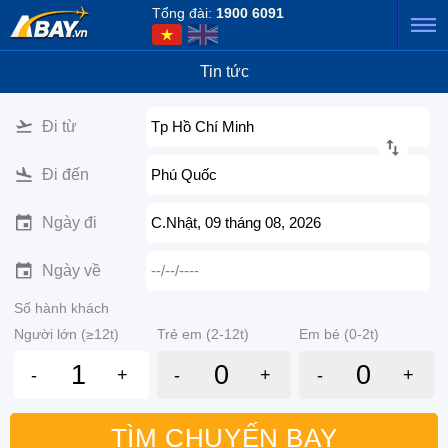
Tổng đài:
1900 6091
Tin tức
Đi từ
Tp Hồ Chí Minh
Đi đến
Phú Quốc
Ngày đi
C.Nhật, 09 tháng 08, 2026
Ngày về
--/--/----
Số hành khách
Người lớn (≥12t)
Trẻ em (2-12t)
Em bé (0-2t)
-
+
-
+
-
+
TÌM CHUYẾN BAY