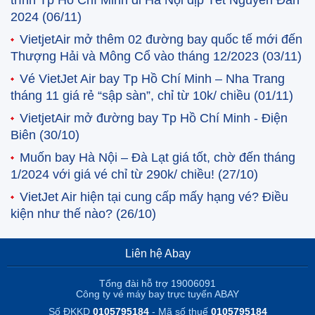
2024
(06/11)
VietjetAir mở thêm 02 đường bay quốc tế mới đến
Thượng Hải và Mông Cổ vào tháng 12/2023
(03/11)
Vé VietJet Air bay Tp Hồ Chí Minh – Nha Trang
tháng 11 giá rẻ “sập sàn”, chỉ từ 10k/ chiều
(01/11)
VietjetAir mở đường bay Tp Hồ Chí Minh - Điện
Biên
(30/10)
Muốn bay Hà Nội – Đà Lạt giá tốt, chờ đến tháng
1/2024 với giá vé chỉ từ 290k/ chiều!
(27/10)
VietJet Air hiện tại cung cấp mấy hạng vé? Điều
kiện như thế nào?
(26/10)
Liên hệ Abay
Tổng đài hỗ trợ 19006091
Công ty vé máy bay trực tuyến ABAY
Số ĐKKD
0105795184
- Mã số thuế
0105795184