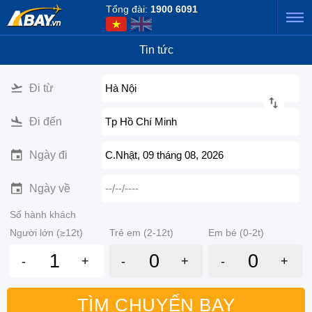
Tổng đài:
1900 6091
Tin tức
Đi từ
Hà Nội
Đi đến
Tp Hồ Chí Minh
Ngày đi
C.Nhật, 09 tháng 08, 2026
Ngày về
--/--/----
Số hành khách
Người lớn (≥12t)
Trẻ em (2-12t)
Em bé (0-2t)
-
+
-
+
-
+
TÌM CHUYẾN BAY