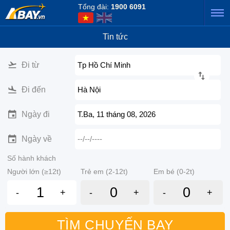
Tổng đài:
1900 6091
Tin tức
Đi từ
Tp Hồ Chí Minh
Đi đến
Hà Nội
Ngày đi
T.Ba, 11 tháng 08, 2026
Ngày về
--/--/----
Số hành khách
Người lớn (≥12t)
Trẻ em (2-12t)
Em bé (0-2t)
-
+
-
+
-
+
TÌM CHUYẾN BAY