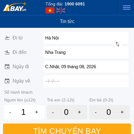
Tổng đài:
1900 6091
Tin tức
Đi từ
Hà Nội
Đi đến
Nha Trang
Ngày đi
C.Nhật, 09 tháng 08, 2026
Ngày về
--/--/----
Số hành khách
Người lớn (≥12t)
Trẻ em (2-12t)
Em bé (0-2t)
-
+
-
+
-
+
TÌM CHUYẾN BAY