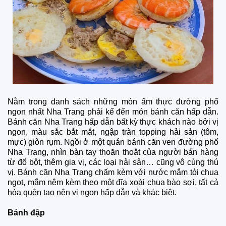
Nằm trong danh sách những món ẩm thực đường phố
ngon nhất Nha Trang phải kể đến món bánh căn hấp dẫn.
Bánh căn Nha Trang hấp dẫn bất kỳ thực khách nào bởi vị
ngon, màu sắc bắt mắt, ngập tràn topping hải sản (tôm,
mực) giòn rụm. Ngồi ở một quán bánh căn ven đường phố
Nha Trang, nhìn bàn tay thoăn thoắt của người bán hàng
từ đổ bột, thêm gia vị, các loại hải sản… cũng vô cùng thú
vị. Bánh căn Nha Trang chấm kèm với nước mắm tỏi chua
ngọt, mắm nêm kèm theo một đĩa xoài chua bào sợi, tất cả
hòa quện tạo nên vị ngon hấp dẫn và khác biệt.
Bánh đập