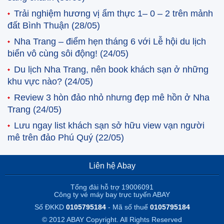
Trải nghiệm hương vị ẩm thực 1– 0 – 2 trên mảnh
đất Bình Thuận
(28/05)
Nha Trang – điểm hẹn tháng 6 với Lễ hội du lịch
biển vô cùng sôi động!
(24/05)
Du lịch Nha Trang, nên book khách sạn ở những
khu vực nào?
(24/05)
Review 3 hòn đảo nhỏ nhưng đẹp mê hồn ở Nha
Trang
(24/05)
Lưu ngay list khách sạn sở hữu view vạn người
mê trên đảo Phú Quý
(22/05)
Liên hệ Abay
Tổng đài hỗ trợ 19006091
Công ty vé máy bay trực tuyến ABAY
Số ĐKKD
0105795184
- Mã số thuế
0105795184
© 2012 ABAY Copyright. All Rights Reserved