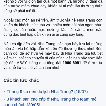
kết hợp với vị giòn tan của một bánh và hương vị đậm đà
của nước mắm chua cay, khiến ai ai một lần thưởng thức
cũng sẽ phải mê tít.
Ngoài các món ăn kể trên, ẩm thực vỉa hè Nha Trang còn
khiến du khách thích thú với nhiều món hải sản ngon như:
ốc, ghẹ, bún hoặc mực nướng, lẩu hải sản… món nào
cũng đặc biệt hấp dẫn khiến ai ai cũng say lòng.
Nếu có dịp đến với Nha Trang, các bạn hãy lưu lại những
món ăn vỉa hè hấp dẫn kể trên để thưởng thức nhé! Bên
cạnh đó, để sở hữu vé máy bay đi Nha Trang giá tốt, tiết
kiệm chi phí cho chuyến đi của mình, các bạn hãy sớm liên
hệ đến ABAY thông qua tổng đài
1900 6091
để được tư
vấn, hỗ trợ cụ thể và tận tâm nhé!
Các tin tức khác
Tháng 9 có nên du lịch Nha Trang?
(15/07)
3 khách sạn cao cấp ở Nha Trang cho team mê
sang chảnh
(30/05)