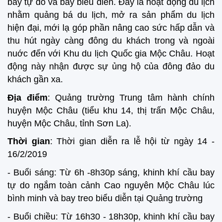
bay tự do và bay biểu diễn. Đây là hoạt động du lịch
nhằm quảng bá du lịch, mở ra sản phẩm du lịch
hiện đại, mới lạ góp phần nâng cao sức hấp dẫn và
thu hút ngày càng đông du khách trong và ngoài
nuớc đến với Khu du lịch Quốc gia Mộc Châu. Hoạt
động này nhận được sự ủng hộ của đông đảo du
khách gần xa.
Địa điểm
: Quảng trường Trung tâm hành chính
huyện Mộc Châu (tiểu khu 14, thị trấn Mộc Châu,
huyện Mộc Châu, tỉnh Sơn La).
Thời gian
: Thời gian diễn ra lễ hội từ ngày 14 -
16/2/2019
- Buổi sáng: Từ 6h -8h30p sáng, khinh khí cầu bay
tự do ngắm toàn cảnh Cao nguyên Mộc Châu lúc
bình minh và bay treo biểu diễn tại Quảng trường
- Buổi chiều: Từ 16h30 - 18h30p, khinh khí cầu bay