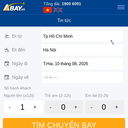
Tổng đài:
1900 6091
Tin tức
Đi từ
Tp Hồ Chí Minh
Đi đến
Hà Nội
Ngày đi
T.Hai, 10 tháng 08, 2026
Ngày về
--/--/----
Số hành khách
Người lớn (≥12t)
Trẻ em (2-12t)
Em bé (0-2t)
-
+
-
+
-
+
TÌM CHUYẾN BAY