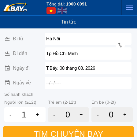
Tổng đài:
1900 6091
Tin tức
Đi từ
Hà Nội
Đi đến
Tp Hồ Chí Minh
Ngày đi
T.Bảy, 08 tháng 08, 2026
Ngày về
--/--/----
Số hành khách
Người lớn (≥12t)
Trẻ em (2-12t)
Em bé (0-2t)
-
+
-
+
-
+
TÌM CHUYẾN BAY