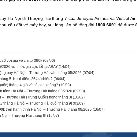
bay Hà Nội đi Thượng Hải tháng 7 của Juneyao Airlines và VietJet Air 
hu cầu đặt vé máy bay, vui lòng liên hệ tổng đài
1900 6091
để được A
26 với giá vé chỉ từ 390k
(02/06)
/2026 với mức giá cực tốt tại ABAY
(14/04)
chặng bay Hà Nội – Thượng Hải vào tháng 05/2026
(07/04)
háng 5: Khởi điểm 264k/ chiều?
(06/04)
uốc) tháng 4 giá vé có cao không?
(19/03)
nh trình Hà Nội – Thượng Hải tháng 03/2026
(09/03)
i – Thượng Hải (Trung Quốc) trong tháng 3!
(10/02)
 bay thẳng Hà Nội – Thượng Hải cuối tháng 9!
(03/09)
90k trên hành trình Hà Nội – Thượng Hải tháng 08/2025
(16/07)
à Nội – Thượng Hải tháng 9!
(15/07)