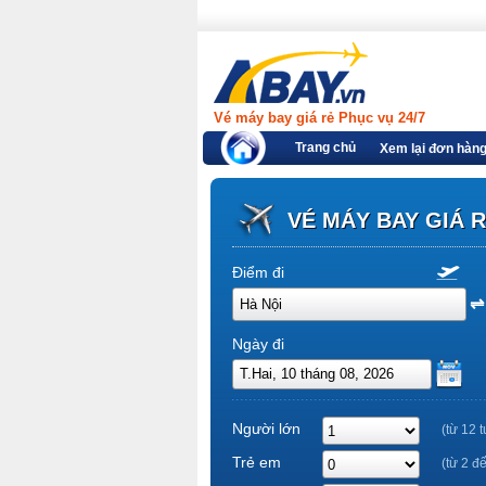
Vé máy bay giá rẻ Phục vụ 24/7
Trang chủ
Xem lại đơn hàn
VÉ MÁY BAY GIÁ 
Điểm đi
Ngày đi
Người lớn
(từ 12 t
Trẻ em
(từ 2 đ