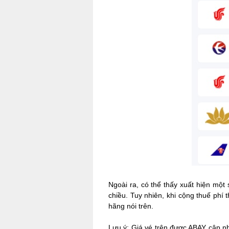
Ngoài ra, có thể thấy xuất hiện một
chiều. Tuy nhiên, khi cộng thuế phí
hãng nói trên.
Lưu ý:
Giá vé trên được ABAY cập nh