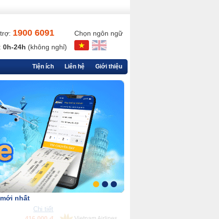
1900 6091
trợ:
Chọn ngôn ngữ
:
0h-24h
(không nghỉ)
Tiện ích
Liên hệ
Giới thiệu
 mới nhất
Chi tiết
90,000 đ
VietjetAir