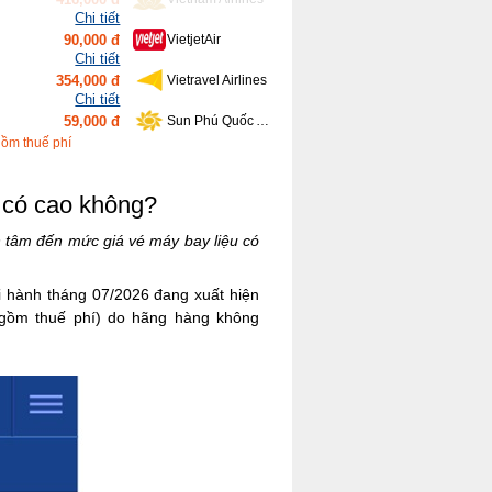
Chi tiết
354,000 đ
Vietravel Airlines
Chi tiết
59,000 đ
Sun Phú Quốc Airways
Chi tiết
639,000 đ
Bamboo Airways
Chi tiết
gồm thuế phí
416,000 đ
Vietnam Airlines
 có cao không?
 tâm đến mức giá vé máy bay liệu có
ởi hành tháng 07/2026 đang xuất hiện
o gồm thuế phí) do hãng hàng không