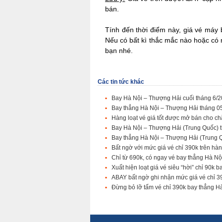
bán.
Tính đến thời điểm này, giá vé máy 
Nếu có bất kì thắc mắc nào hoặc có n
bạn nhé.
Các tin tức khác
Bay Hà Nội – Thượng Hải cuối tháng 6/20
Bay thẳng Hà Nội – Thượng Hải tháng 05
Hàng loạt vé giá tốt được mở bán cho 
Bay Hà Nội – Thượng Hải (Trung Quốc) t
Bay thẳng Hà Nội – Thượng Hải (Trung Q
Bất ngờ với mức giá vé chỉ 390k trên hà
Chỉ từ 690k, có ngay vé bay thẳng Hà Nộ
Xuất hiện loạt giá vé siêu “hời” chỉ 90k
ABAY bất ngờ ghi nhận mức giá vé chỉ 3
Đừng bỏ lỡ tấm vé chỉ 390k bay thẳng H