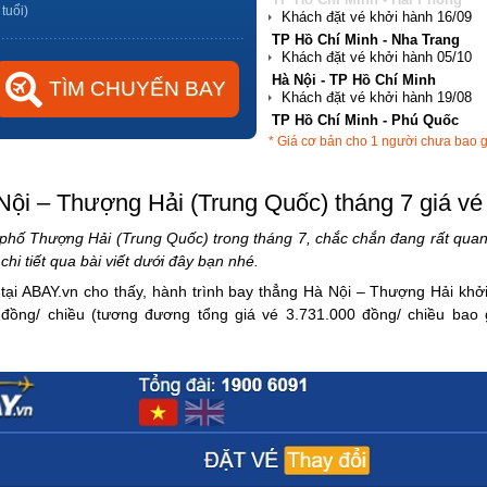
 tuổi)
Hà Nội - TP Hồ Chí Minh
TP Hồ Chí Minh - Phú Quốc
Hà Nội - Đà Nẵng
* Giá cơ bản cho 1 người chưa bao 
TP Hồ Chí Minh - Hải Phòng
Nội – Thượng Hải (Trung Quốc) tháng 7 giá vé
 phố Thượng Hải (Trung Quốc) trong tháng 7, chắc chắn đang rất quan
i tiết qua bài viết dưới đây bạn nhé.
 tại ABAY.vn cho thấy, hành trình bay thẳng Hà Nội – Thượng Hải kh
 đồng/ chiều (tương đương tổng giá vé 3.731.000 đồng/ chiều ba