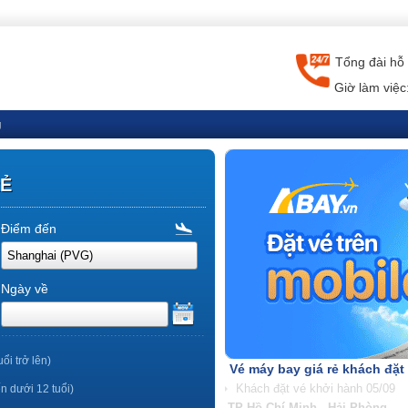
Tổng đài hỗ 
Giờ làm việc
g
RẺ
Điểm đến
Ngày về
uổi trở lên)
Vé máy bay giá rẻ khách đặt
ến dưới 12 tuổi)
TP Hồ Chí Minh - Nha Trang