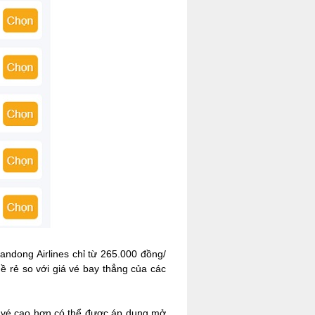
andong Airlines chỉ từ 265.000 đồng/
ề rẻ so với giá vé bay thẳng của các
á vé cao hơn có thể được áp dụng mở