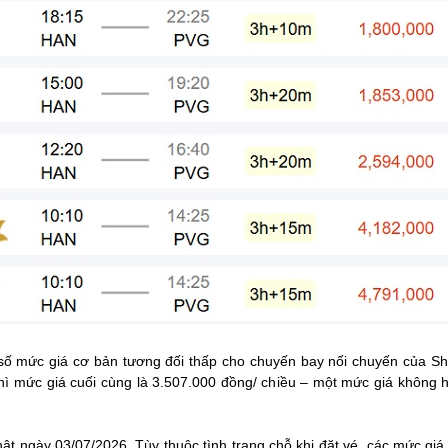
 số mức giá cơ bản tương đối thấp cho chuyến bay nối chuyến của Sh
 thì mức giá cuối cùng là 3.507.000 đồng/ chiều – một mức giá không h
ật ngày 03/07/2026. Tùy thuộc tình trạng chỗ khi đặt vé, các mức gi