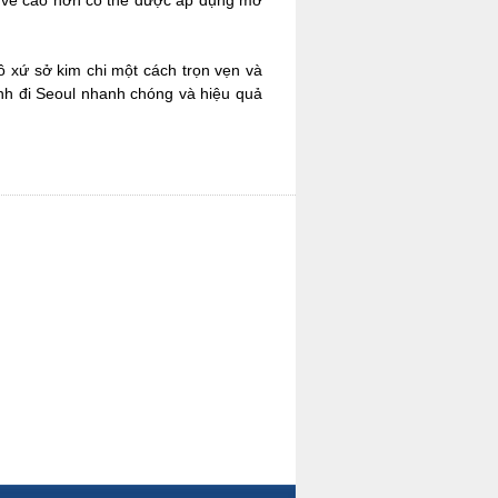
á vé cao hơn có thể được áp dụng mở
ô xứ sở kim chi một cách trọn vẹn và
h đi Seoul nhanh chóng và hiệu quả