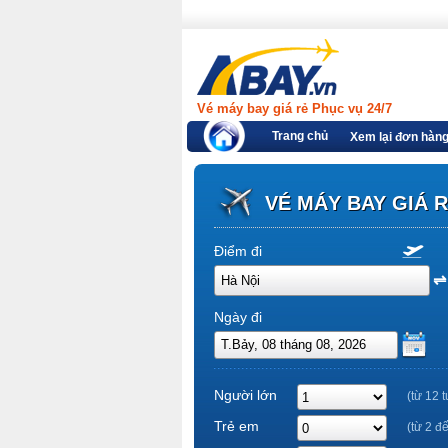
Vé máy bay giá rẻ Phục vụ 24/7
Trang chủ
Xem lại đơn hàn
VÉ MÁY BAY GIÁ 
Điểm đi
Ngày đi
Người lớn
(từ 12 t
Trẻ em
(từ 2 đ