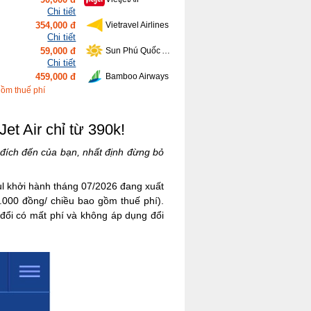
Chi tiết
354,000 đ
Vietravel Airlines
Chi tiết
59,000 đ
Sun Phú Quốc Airways
Chi tiết
459,000 đ
Bamboo Airways
Chi tiết
gồm thuế phí
416,000 đ
Vietnam Airlines
et Air chỉ từ 390k!
 đích đến của bạn, nhất định đừng bỏ
oul khởi hành tháng 07/2026 đang xuất
0.000 đồng/ chiều bao gồm thuế phí).
 đổi có mất phí và không áp dụng đổi