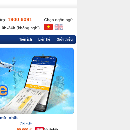
1900 6091
trợ:
Chọn ngôn ngữ
:
0h-24h
(không nghỉ)
Tiện ích
Liên hệ
Giới thiệu
 mới nhất
Chi tiết
90,000 đ
VietjetAir