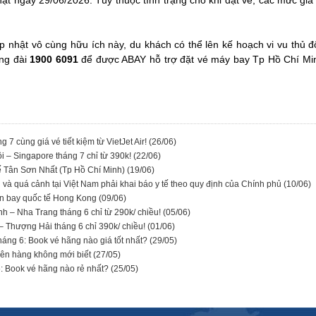
ật ngày 29/06/2026. Tùy thuộc tình trạng chỗ khi đặt vé, các mức gi
ập nhật vô cùng hữu ích này, du khách có thể lên kế hoạch vi vu thủ đ
ổng đài
1900 6091
để được ABAY hỗ trợ đặt vé máy bay Tp Hồ Chí Min
7 cùng giá vé tiết kiệm từ VietJet Air!
(26/06)
i – Singapore tháng 7 chỉ từ 390k!
(22/06)
tế Tân Sơn Nhất (Tp Hồ Chí Minh)
(19/06)
 và quá cảnh tại Việt Nam phải khai báo y tế theo quy định của Chính phủ
(10/06)
 sân bay quốc tế Hong Kong
(09/06)
nh – Nha Trang tháng 6 chỉ từ 290k/ chiều!
(05/06)
i – Thượng Hải tháng 6 chỉ 390k/ chiều!
(01/06)
háng 6: Book vé hãng nào giá tốt nhất?
(29/05)
 viên hàng không mới biết
(27/05)
: Book vé hãng nào rẻ nhất?
(25/05)