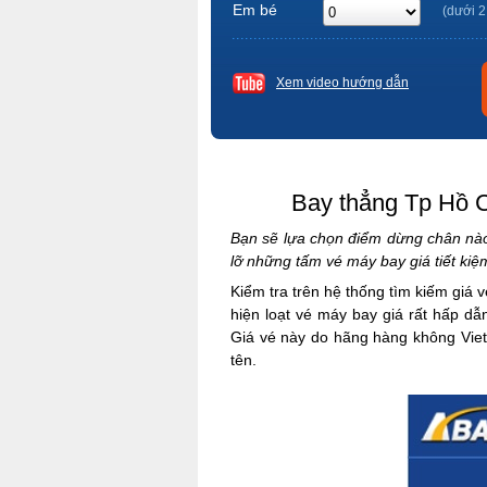
Em bé
(dưới 2
Xem video hướng dẫn
Bay thẳng Tp Hồ Ch
Bạn sẽ lựa chọn điểm dừng chân nào 
lỡ những tấm vé máy bay giá tiết ki
Kiểm tra trên hệ thống tìm kiếm giá 
hiện loạt vé máy bay giá rất hấp dẫ
Giá vé này do hãng hàng không VietJ
tên.