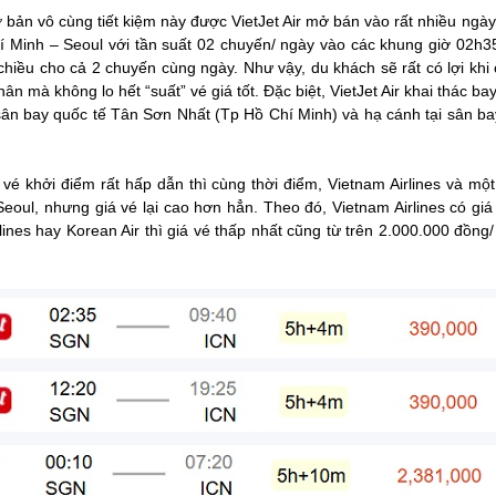
 bản vô cùng tiết kiệm này được VietJet Air mở bán vào rất nhiều ngà
í Minh – Seoul với tần suất 02 chuyến/ ngày vào các khung giờ 02h3
hiều cho cả 2 chuyến cùng ngày. Như vậy, du khách sẽ rất có lợi khi c
hân mà không lo hết “suất” vé giá tốt. Đặc biệt, VietJet Air khai thác ba
sân bay quốc tế Tân Sơn Nhất (Tp Hồ Chí Minh) và hạ cánh tại sân b
á vé khởi điểm rất hấp dẫn thì cùng thời điểm, Vietnam Airlines và mộ
oul, nhưng giá vé lại cao hơn hẳn. Theo đó, Vietnam Airlines có giá
ines hay Korean Air thì giá vé thấp nhất cũng từ trên 2.000.000 đồng