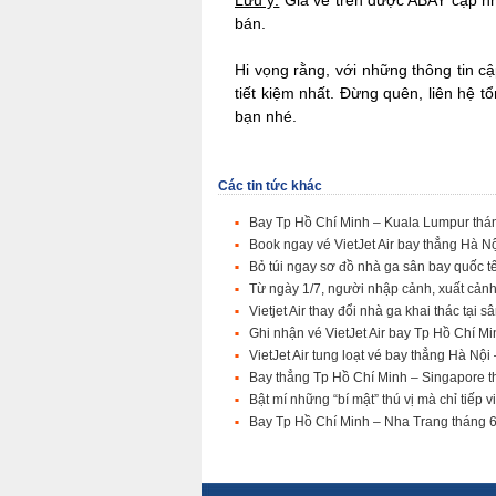
Lưu ý:
Giá vé trên được ABAY cập nh
bán.
Hi vọng rằng, với những thông tin c
tiết kiệm nhất. Đừng quên, liên hệ t
bạn nhé.
Các tin tức khác
Bay Tp Hồ Chí Minh – Kuala Lumpur tháng 
Book ngay vé VietJet Air bay thẳng Hà Nộ
Bỏ túi ngay sơ đồ nhà ga sân bay quốc 
Từ ngày 1/7, người nhập cảnh, xuất cảnh
Vietjet Air thay đổi nhà ga khai thác tại
Ghi nhận vé VietJet Air bay Tp Hồ Chí Mi
VietJet Air tung loạt vé bay thẳng Hà Nộ
Bay thẳng Tp Hồ Chí Minh – Singapore t
Bật mí những “bí mật” thú vị mà chỉ tiếp
Bay Tp Hồ Chí Minh – Nha Trang tháng 6