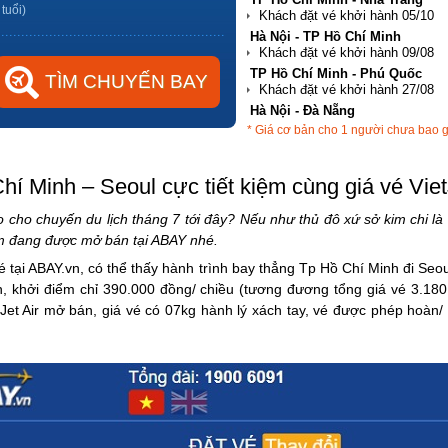
 tuổi)
Hà Nội - TP Hồ Chí Minh
TP Hồ Chí Minh - Phú Quốc
Hà Nội - Đà Nẵng
* Giá cơ bản cho 1 người chưa bao 
TP Hồ Chí Minh - Hải Phòng
í Minh – Seoul cực tiết kiệm cùng giá vé VietJ
cho chuyến du lịch tháng 7 tới đây? Nếu như thủ đô xứ sở kim chi là
ệm đang được mở bán tại ABAY nhé.
vé tại ABAY.vn, có thể thấy hành trình bay thẳng Tp Hồ Chí Minh đi Se
n, khởi điểm chỉ 390.000 đồng/ chiều (tương đương tổng giá vé 3.18
et Air mở bán, giá vé có 07kg hành lý xách tay, vé được phép hoàn/