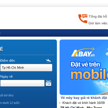
Tổng đài hỗ 
Giờ làm việc
g
RẺ
Điểm đến
Ngày về
uổi trở lên)
Vé máy bay giá rẻ khách đặt
ến dưới 12 tuổi)
TP Hồ Chí Minh - Nha Trang