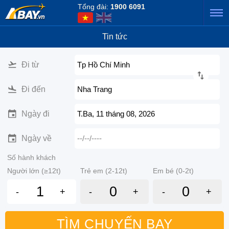
Tổng đài:
1900 6091
Tin tức
Đi từ
Tp Hồ Chí Minh
Đi đến
Nha Trang
Ngày đi
T.Ba, 11 tháng 08, 2026
Ngày về
--/--/----
Số hành khách
Người lớn (≥12t)
Trẻ em (2-12t)
Em bé (0-2t)
-
+
-
+
-
+
TÌM CHUYẾN BAY