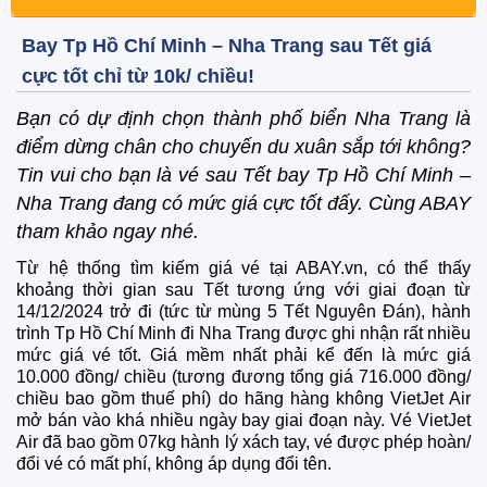
Bay Tp Hồ Chí Minh – Nha Trang sau Tết giá
cực tốt chỉ từ 10k/ chiều!
Bạn có dự định chọn thành phố biển Nha Trang là
điểm dừng chân cho chuyến du xuân sắp tới không?
Tin vui cho bạn là vé sau Tết bay Tp Hồ Chí Minh –
Nha Trang đang có mức giá cực tốt đấy. Cùng ABAY
tham khảo ngay nhé.
Từ hệ thống tìm kiếm giá vé tại ABAY.vn, có thể thấy
khoảng thời gian sau Tết tương ứng với giai đoạn từ
14/12/2024 trở đi (tức từ mùng 5 Tết Nguyên Đán), hành
trình Tp Hồ Chí Minh đi Nha Trang được ghi nhận rất nhiều
mức giá vé tốt. Giá mềm nhất phải kể đến là mức giá
10.000 đồng/ chiều (tương đương tổng giá 716.000 đồng/
chiều bao gồm thuế phí) do hãng hàng không VietJet Air
mở bán vào khá nhiều ngày bay giai đoạn này. Vé VietJet
Air đã bao gồm 07kg hành lý xách tay, vé được phép hoàn/
đổi vé có mất phí, không áp dụng đổi tên.