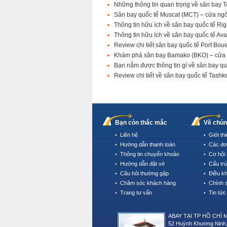
Những thông tin quan trọng về sân bay 
Sân bay quốc tế Muscat (MCT) – cửa ng
Thông tin hữu ích về sân bay quốc tế Rig
Thông tin hữu ích về sân bay quốc tế Av
Review chi tiết sân bay quốc tế Port Bou
Khám phá sân bay Bamako (BKO) – cửa n
Bạn nắm được thông tin gì về sân bay q
Review chi tiết về sân bay quốc tế Tash
Bạn còn thắc mắc
Về chún
Liên hệ
Giới th
Hướng dẫn thanh toán
Các đơ
Thông tin chuyển khoản
Cơ hội 
Hướng dẫn đặt vé
Cấu tr
Câu hỏi thường gặp
Điều k
Chăm sóc khách hàng
Chính 
Trang tư vấn
Tin tức
ABAY TẠI TP HỒ CHÍ 
52 Huỳnh Khương Ninh,