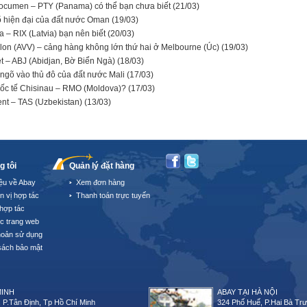
Tocumen – PTY (Panama) có thể bạn chưa biết
(21/03)
õ hiện đại của đất nước Oman
(19/03)
a – RIX (Latvia) bạn nên biết
(20/03)
alon (AVV) – cảng hàng không lớn thứ hai ở Melbourne (Úc)
(19/03)
et – ABJ (Abidjan, Bờ Biển Ngà)
(18/03)
gõ vào thủ đô của đất nước Mali
(17/03)
uốc tế Chisinau – RMO (Moldova)?
(17/03)
kent – TAS (Uzbekistan)
(13/03)
g tôi
Quản lý đặt hàng
iệu về Abay
Xem đơn hàng
n vị hợp tác
Thanh toán trực tuyến
hợp tác
úc trang web
hoản sử dụng
sách bảo mật
MINH
ABAY TẠI HÀ NỘI
 P.Tân Định, Tp Hồ Chí Minh
324 Phố Huế, P.Hai Bà Trư