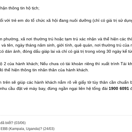
hận thông tin hộ tịch;
i với trẻ em do tổ chức xã hội đang nuôi dưỡng (chỉ có giá trị sử dụn
 phường, xã nơi thường trú hoặc tạm trú xác nhận và thể hiện các th
và tên, ngày tháng năm sinh, giới tính, quê quán, nơi thường trú của
ó dán ảnh, đóng dấu giáp lai và chỉ có giá trị trong vòng 30 ngày kể 
ộ 2 của hành khách; Nếu chưa có tài khoản riêng thì xuất trình Tài 
đó thể hiện thông tin nhân thân của hành khách.
h trên sẽ giúp các hành khách nắm rõ về giấy tờ tùy thân cần chuẩn b
nhu cầu đặt vé máy bay, đừng ngần ngại liên hệ tổng đài
1900 6091
đ
 đã biết?
(03/06)
 – EBB (Kampala, Uganda)?
(24/03)