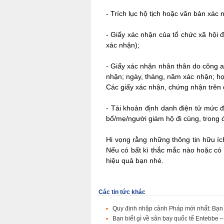
-
Trích lục hộ tịch hoặc văn bản xác n
-
Giấy xác nhận của tổ chức xã hội đố
xác nhận);
-
Giấy xác nhận nhân thân do công an
nhận; ngày, tháng, năm xác nhận; họ 
Các giấy xác nhận, chứng nhận trên c
-
Tài khoản định danh điện tử mức đ
bố/mẹ/người giám hộ đi cùng, trong 
Hi vọng rằng những thông tin hữu íc
Nếu có bất kì thắc mắc nào hoặc có 
hiệu quả bạn nhé.
Các tin tức khác
Quy định nhập cảnh Pháp mới nhất: Bạn
Bạn biết gì về sân bay quốc tế Entebbe