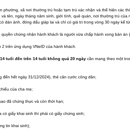
 phường, xã nơi thường trú hoặc tạm trú xác nhận và thể hiện các th
và tên, ngày tháng năm sinh, giới tính, quê quán, nơi thường trú của
ó dán ảnh, đóng dấu giáp lai và chỉ có giá trị trong vòng 30 ngày kể 
 quyền chứng nhận hành khách là người vừa chấp hành xong bản án (
ộ 2 trên ứng dụng VNeID của hành khách.
14 tuổi đến trên 14 tuổi không quá 20 ngày
cần mang theo một tron
 đến hết ngày 31/12/2024), thẻ căn cước công dân;
chiếu của cha mẹ;
sao đã chứng thực và còn thời hạn;
có giấy khai sinh thì phải có giấy chứng sinh;
ng tin khai sinh);