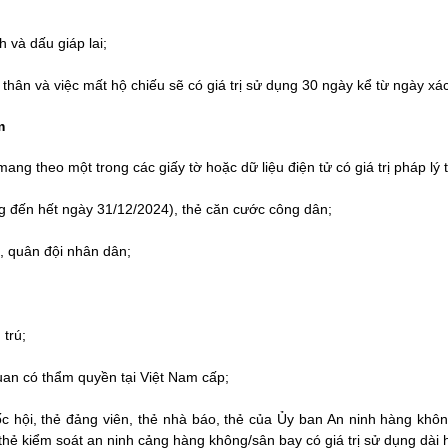
 và dấu giáp lai;
ân và việc mất hộ chiếu sẽ có giá trị sử dụng 30 ngày kể từ ngày xá
m
ang theo một trong các giấy tờ hoặc dữ liệu điện tử có giá trị pháp l
 đến hết ngày 31/12/2024), thẻ căn cước công dân;
, quân đội nhân dân;
 trú;
quan có thẩm quyền tại Việt Nam cấp;
ốc hội, thẻ đảng viên, thẻ nhà báo, thẻ của Ủy ban An ninh hàng kh
hẻ kiểm soát an ninh cảng hàng không/sân bay có giá trị sử dụng dài 