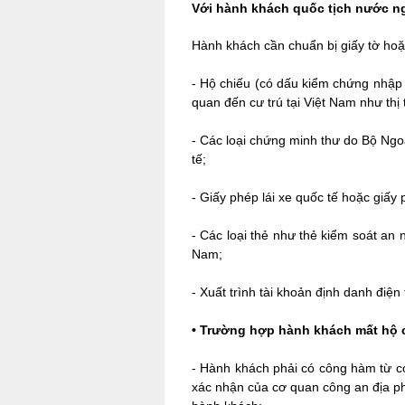
Với hành khách quốc tịch nước n
Hành khách cần chuẩn bị giấy tờ hoặc
-
Hộ chiếu (có dấu kiểm chứng nhập cả
quan đến cư trú tại Việt Nam như thị 
-
Các loại chứng minh thư do Bộ Ngoạ
tế;
-
Giấy phép lái xe quốc tế hoặc giấy 
-
Các loại thẻ như thẻ kiểm soát an 
Nam;
-
 Xuất trình t
ài khoản định danh điện
•
Trường hợp hành khách mất hộ 
-
Hành khách phải có công hàm từ cơ
xác nhận của cơ quan công an địa p