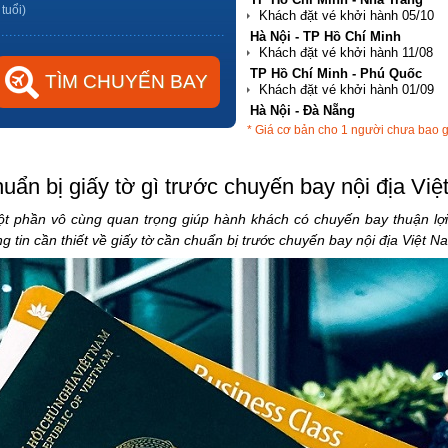
 tuổi)
Hà Nội - TP Hồ Chí Minh
TP Hồ Chí Minh - Phú Quốc
Hà Nội - Đà Nẵng
* Giá cơ bản cho 1 người chưa bao 
TP Hồ Chí Minh - Hải Phòng
uẩn bị giấy tờ gì trước chuyến bay nội địa Vi
ột phần vô cùng quan trọng giúp hành khách có chuyến bay thuận lợi 
tin cần thiết về giấy tờ cần chuẩn bị trước chuyến bay nội địa Việt N