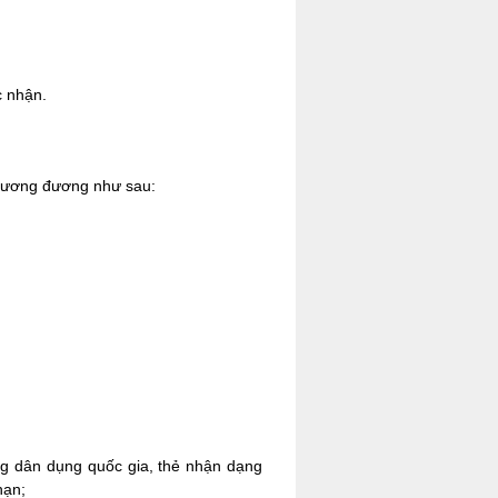
c nhận.
ý tương đương như sau:
ông dân dụng quốc gia, thẻ nhận dạng
hạn;