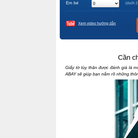
Em bé
(dưới 2
Xem video hướng dẫn
Cần ch
Giấy tờ tùy thân được đánh giá là m
ABAY sẽ giúp bạn nắm rõ những thông 