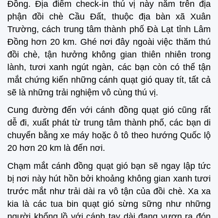
Đồng. Địa điểm check-in thú vị này nằm trên địa
phận đồi chè Cầu Đất, thuộc địa bàn xã Xuân
Trường, cách trung tâm thành phố Đà Lạt tỉnh Lâm
Đồng hơn 20 km. Ghé nơi đây ngoài việc thăm thú
đồi chè, tận hưởng không gian thiên nhiên trong
lành, tươi xanh ngút ngàn, các bạn còn có thể tận
mắt chứng kiến những cánh quạt gió quay tít, tất cả
sẽ là những trải nghiệm vô cùng thú vị.
Cung đường đến với cánh đồng quạt gió cũng rất
dễ đi, xuất phát từ trung tâm thành phố, các bạn di
chuyển bằng xe máy hoặc ô tô theo hướng Quốc lộ
20 hơn 20 km là đến nơi.
Chạm mắt cánh đồng quạt gió bạn sẽ ngay lập tức
bị nơi này hút hồn bởi khoảng không gian xanh tươi
trước mắt như trải dài ra vô tận của đồi chè. Xa xa
kia là các tua bin quạt gió sừng sững như những
người khổng lồ với cánh tay dài đang vươn ra đón