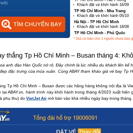
 tuổi)
TP Hồ Chí Minh - Nha Trang
Hà Nội - TP Hồ Chí Minh
TP Hồ Chí Minh - Phú Quốc
* Giá cơ bản cho 1 người chưa bao 
Hà Nội - Đà Nẵng
ay thẳng Tp Hồ Chí Minh – Busan tháng 4: Khở
oa anh đào Hàn Quốc nở rộ. Đây chính là lúc nhiều du khách lên kế 
h đẹp đặc trưng của mùa xuân. Cùng ABAY tham khảo giá vé bay Tp H
hẳng Tp Hồ Chí Minh – Busan được các hãng hàng không nội địa là Vietn
 tại ABAY.vn, hành trình này khởi hành trong tháng 4/2023 xuất hiện g
và phụ thu) do
VietJet Air
mở bán vào khá nhiều ngày bay trong tháng