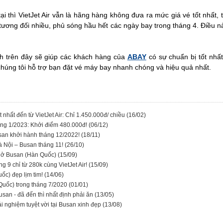
tại thì VietJet Air vẫn là hãng hàng không đưa ra mức giá vé tốt nhất, t
g tương đối nhiều, phủ sóng hầu hết các ngày bay trong tháng 4. Điều 
ch trên đây sẽ giúp các khách hàng của
ABAY
có sự chuẩn bị tốt nhấ
húng tôi hỗ trợ bạn đặt vé máy bay nhanh chóng và hiệu quả nhất.
 nhất đến từ VietJet Air: Chỉ 1.450.000đ/ chiều
(16/02)
áng 1/2023: Khởi điểm 480.000đ!
(06/12)
usan khởi hành tháng 12/2022!
(18/11)
Hà Nội – Busan tháng 11!
(26/10)
 ở Busan (Hàn Quốc)
(15/09)
 9 chỉ từ 280k cùng VietJet Air!
(15/09)
ốc) đẹp lịm tim!
(14/06)
Quốc) trong tháng 7/2020
(01/01)
san - đã đến thì nhất định phải ăn
(13/05)
i nghiệm tuyệt vời tại Busan xinh đẹp
(13/08)