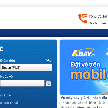
Tổng đài hỗ 
Giờ làm việc
g
RẺ
Điểm đến
Ngày về
uổi trở lên)
Vé máy bay giá rẻ khách đặt
ến dưới 12 tuổi)
TP Hồ Chí Minh - Hải Phòng