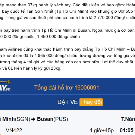
ép mang theo 07kg hành lý xách tay. Các điều kiện vé bao gồm: Hoàn
ân bay quốc tế Tân Sơn Nhất (Tp Hồ Chí Minh) vào khung giờ 00h55p
g. Tổng giá vé sau thuế phí cho cả hành trình là 2.770.000 đồng/ chiề
ến bay trên hành trình Tp Hồ Chí Minh đi Busan. Ngoài mức giá cơ bản
0.000 đồng/ chiều, 1.450.000 đồng/ chiều…
am Airlines cũng khai thác hành trình bay thẳng Tp Hồ Chí Minh – 
Giá khởi điểm đã là 4.965.000 đồng/ chiều, tương đương với tổng giá v
rong tháng 4 thì giá vé của hãng còn cao hơn nữa. Lợi thế duy nhất k
 và 01 kiện hành lý ký gửi 23kg.