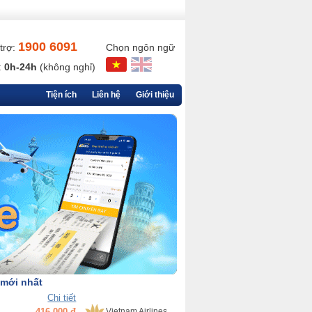
1900 6091
trợ:
Chọn ngôn ngữ
:
0h-24h
(không nghỉ)
Tiện ích
Liên hệ
Giới thiệu
 mới nhất
Chi tiết
416,000 đ
Vietnam Airlines