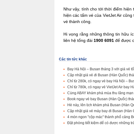
Như vậy, tính cho tới thời điểm hiện 
hiện các tấm vé của VietJet Air cũn
vé thành công.
Hi vọng rằng những thông tin hữu í
liên hệ tổng đài
1900 6091
để được c
Các tin tức khác
Bay Hà Nội – Busan tháng 3 với giá vé tốt
Cập nhật giá vé đi Busan (Hàn Quốc) th
Chỉ từ 280k, có ngay vé bay Hà Nội – B
Chỉ từ 780k, có ngay vé VietJet Air bay 
Cùng ABAY khám phá mùa thu lãng mạn
Book ngay vé bay Busan (Hàn Quốc) tháng
Hè này, lên lịch khám phá Busan (Hàn Qu
Cập nhật giá vé máy bay đi Busan (Hàn 
4 món ngon "cộp mác" thành phố cảng Bu
Đặt phòng tiết kiệm để có được những trả