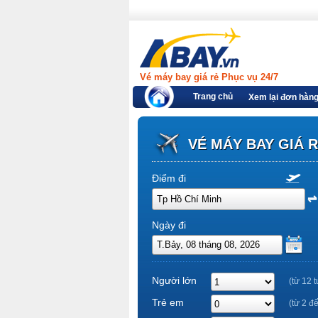
Vé máy bay giá rẻ Phục vụ 24/7
Trang chủ
Xem lại đơn hàn
VÉ MÁY BAY GIÁ 
Điểm đi
Ngày đi
Người lớn
(từ 12 t
Trẻ em
(từ 2 đ