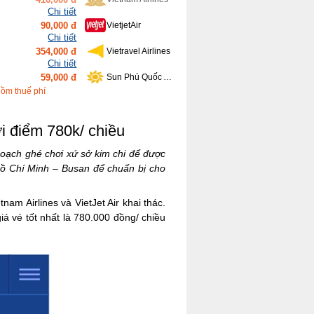
Chi tiết
90,000 đ
VietjetAir
Chi tiết
354,000 đ
Vietravel Airlines
Chi tiết
59,000 đ
Sun Phú Quốc Airways
Chi tiết
gồm thuế phí
459,000 đ
Bamboo Airways
i điểm 780k/ chiều
hoạch ghé chơi xứ sở kim chi để được
ồ Chí Minh – Busan để chuẩn bị cho
am Airlines và VietJet Air khai thác.
iá vé tốt nhất là 780.000 đồng/ chiều
.