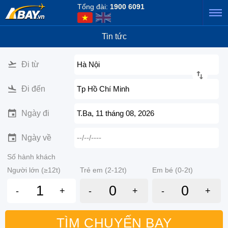
Tổng đài:
1900 6091
Tin tức
Đi từ
Hà Nội
Đi đến
Tp Hồ Chí Minh
Ngày đi
T.Ba, 11 tháng 08, 2026
Ngày về
--/--/----
Số hành khách
Người lớn (≥12t)
Trẻ em (2-12t)
Em bé (0-2t)
-
+
-
+
-
+
TÌM CHUYẾN BAY