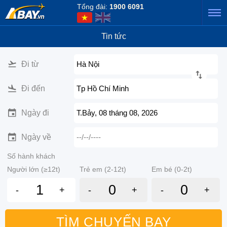
Tổng đài:
1900 6091
Tin tức
Đi từ
Hà Nội
Đi đến
Tp Hồ Chí Minh
Ngày đi
T.Bảy, 08 tháng 08, 2026
Ngày về
--/--/----
Số hành khách
Người lớn (≥12t)
Trẻ em (2-12t)
Em bé (0-2t)
-
+
-
+
-
+
TÌM CHUYẾN BAY