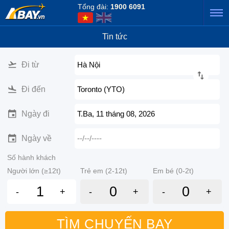
Tổng đài:
1900 6091
Tin tức
Đi từ
Hà Nội
Đi đến
Toronto (YTO)
Ngày đi
T.Ba, 11 tháng 08, 2026
Ngày về
--/--/----
Số hành khách
Người lớn (≥12t)
Trẻ em (2-12t)
Em bé (0-2t)
-
+
-
+
-
+
TÌM CHUYẾN BAY