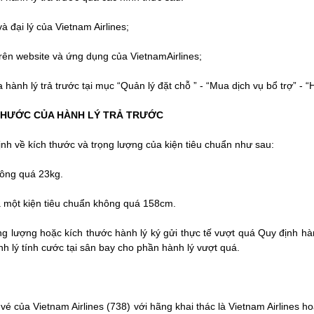
à đại lý của Vietnam Airlines;
trên website và ứng dụng của VietnamAirlines;
ành lý trả trước tại mục “Quản lý đặt chỗ ” - “Mua dịch vụ bổ trợ” - “H
THƯỚC CỦA HÀNH LÝ TRẢ TRƯỚC
ịnh về kích thước và trọng lượng của kiện tiêu chuẩn như sau:
hông quá 23kg.
a một kiện tiêu chuẩn không quá 158cm.
ọng lượng hoặc kích thước hành lý ký gửi thực tế vượt quá Quy định hà
 lý tính cước tại sân bay cho phần hành lý vượt quá.
é của Vietnam Airlines (738) với hãng khai thác là Vietnam Airlines hoặ