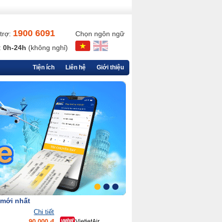
1900 6091
trợ:
Chọn ngôn ngữ
:
0h-24h
(không nghỉ)
Tiện ích
Liên hệ
Giới thiệu
 mới nhất
Chi tiết
90,000 đ
VietjetAir