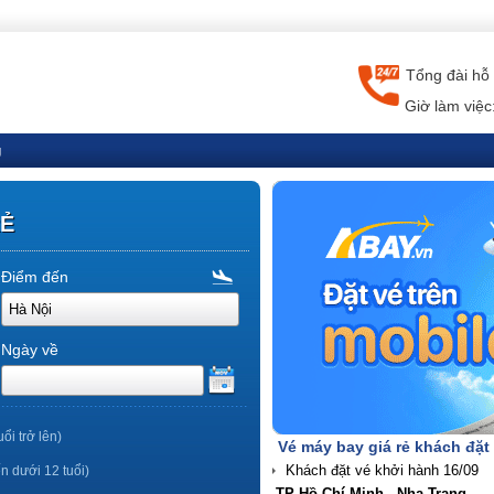
Tổng đài hỗ 
Giờ làm việc
g
RẺ
Điểm đến
Ngày về
uổi trở lên)
Vé máy bay giá rẻ khách đặt
ến dưới 12 tuổi)
TP Hồ Chí Minh - Nha Trang