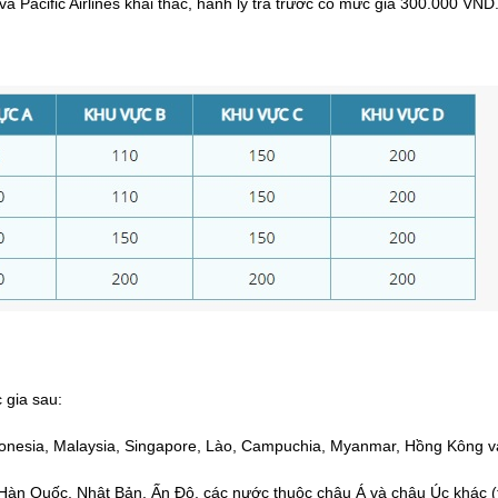
à Pacific Airlines khai thác, hành lý trả trước có mức giá 300.000 VND
 gia sau:
ndonesia, Malaysia, Singapore, Lào, Campuchia, Myanmar, Hồng Kông 
Hàn Quốc, Nhật Bản, Ấn Độ, các nước thuộc châu Á và châu Úc khác (t