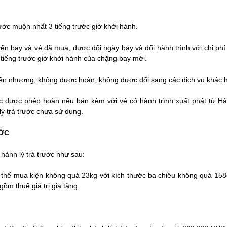
ớc muộn nhất 3 tiếng trước giờ khởi hành.
huyến bay và vé đã mua, được đổi ngày bay và đổi hành trình với chi p
3 tiếng trước giờ khởi hành của chặng bay mới.
yển nhượng, không được hoàn, không được đổi sang các dịch vụ khác 
ớc được phép hoàn nếu bán kèm với vé có hành trình xuất phát từ 
lý trả trước chưa sử dụng.
ƯỚC
ành lý trả trước như sau:
ó thể mua kiện không quá 23kg với kích thước ba chiều không quá 158
ồm thuế giá trị gia tăng.