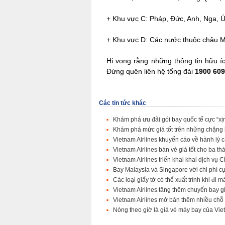
+ Khu vực C: Pháp, Đức, Anh, Nga, Ú
+ Khu vực D: Các nước thuộc châu M
Hi vọng rằng những thông tin hữu í
Đừng quên liên hệ tổng đài
1900 60
Các tin tức khác
Khám phá ưu đãi gói bay quốc tế cực “xịn
Khám phá mức giá tốt trên những chặng 
Vietnam Airlines khuyến cáo về hành l
Vietnam Airlines bán vé giá tốt cho ba 
Vietnam Airlines triển khai khai dịch vụ
Bay Malaysia và Singapore với chi phí cự
Các loại giấy tờ có thể xuất trình khi đi
Vietnam Airlines tăng thêm chuyến bay g
Vietnam Airlines mở bán thêm nhiều chỗ
Nóng theo giờ là giá vé máy bay của Vie