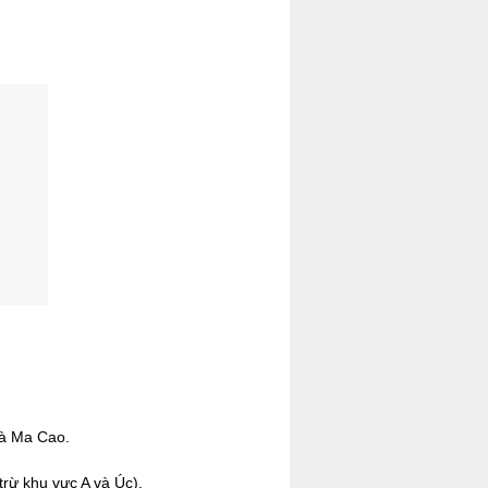
.
và Ma Cao.
rừ khu vực A và Úc).