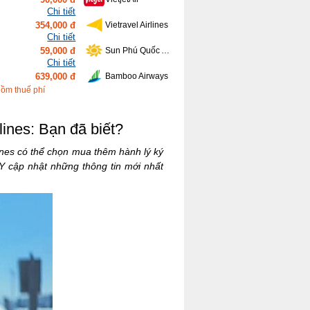
Chi tiết
354,000 đ
Vietravel Airlines
Chi tiết
59,000 đ
Sun Phú Quốc Airways
Chi tiết
639,000 đ
Bamboo Airways
Chi tiết
gồm thuế phí
416,000 đ
Vietnam Airlines
lines: Bạn đã biết?
ines có thể chọn mua thêm hành lý ký
AY cập nhật những thông tin mới nhất