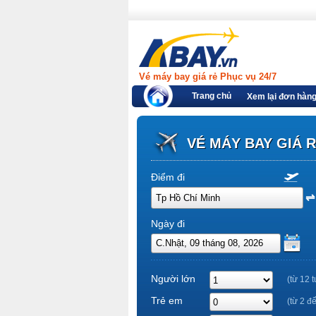
Vé máy bay giá rẻ Phục vụ 24/7
Trang chủ
Xem lại đơn hàn
VÉ MÁY BAY GIÁ 
Điểm đi
Ngày đi
Người lớn
(từ 12 t
Trẻ em
(từ 2 đ