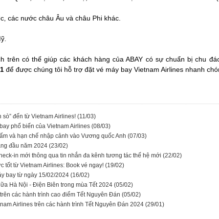
c, các nước châu Âu và châu Phi khác.
ỹ.
ch trên có thể giúp các khách hàng của ABAY có sự chuẩn bị chu đáo 
91
để được chúng tôi hỗ trợ đặt vé máy bay Vietnam Airlines nhanh ch
 sò” đến từ Vietnam Airlines!
(11/03)
bay phổ biến của Vietnam Airlines
(08/03)
ý cấm và hạn chế nhập cảnh vào Vương quốc Anh
(07/03)
tháng đầu năm 2024
(23/02)
 Check-in mới thông qua tin nhắn đa kênh tương tác thế hệ mới
(22/02)
c tốt từ Vietnam Airlines: Book vé ngay!
(19/02)
 máy bay từ ngày 15/02/2024
(16/02)
iữa Hà Nội - Điện Biên trong mùa Tết 2024
(05/02)
 trên các hành trình cao điểm Tết Nguyên Đán
(05/02)
tnam Airlines trên các hành trình Tết Nguyên Đán 2024
(29/01)