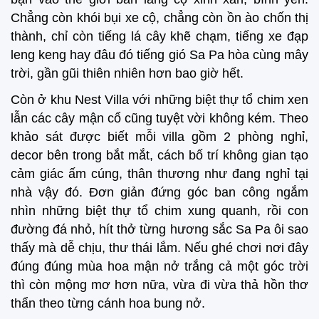
Chẳng còn khói bụi xe cộ, chẳng còn ồn ào chốn thị
thành, chỉ còn tiếng lá cây khẽ chạm, tiếng xe đạp
leng keng hay đâu đó tiếng gió Sa Pa hòa cùng mây
trời, gần gũi thiên nhiên hơn bao giờ hết.
Còn ở khu Nest Villa với những biệt thự tổ chim xen
lẫn các cây mận cổ cũng tuyệt vời không kém. Theo
khảo sát được biết mỗi villa gồm 2 phòng nghỉ,
decor bên trong bắt mắt, cách bố trí không gian tạo
cảm giác ấm cúng, thân thương như đang nghỉ tại
nhà vậy đó. Đơn giản đứng góc ban công ngắm
nhìn những biệt thự tổ chim xung quanh, rồi con
đường đá nhỏ, hít thở từng hương sắc Sa Pa ôi sao
thấy mà dễ chịu, thư thái lắm. Nếu ghé chơi nơi đây
đúng đúng mùa hoa mận nở trắng cả một góc trời
thì còn mộng mơ hơn nữa, vừa đi vừa thả hồn thơ
thẩn theo từng cánh hoa bung nở.