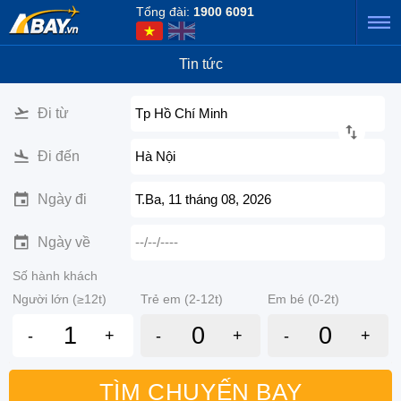
Tổng đài:
1900 6091
Tin tức
Đi từ
Tp Hồ Chí Minh
Đi đến
Hà Nội
Ngày đi
T.Ba, 11 tháng 08, 2026
Ngày về
--/--/----
Số hành khách
Người lớn (≥12t)
Trẻ em (2-12t)
Em bé (0-2t)
-
+
-
+
-
+
TÌM CHUYẾN BAY