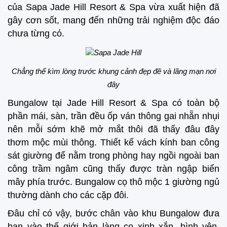
của Sapa Jade Hill Resort & Spa vừa xuất hiện đã
gây cơn sốt, mang đến những trải nghiệm độc đáo
chưa từng có.
Chẳng thể kìm lòng trước khung cảnh đẹp đẽ và lãng mạn nơi
đây
Bungalow tại Jade Hill Resort & Spa có toàn bộ
phần mái, sàn, trần đều ốp ván thông gai nhẵn nhụi
nên mỗi sớm khẽ mở mắt thôi đã thấy đâu đây
thơm mộc mùi thông. Thiết kế vách kính ban công
sát giường để nằm trong phòng hay ngồi ngoài ban
công trầm ngâm cũng thấy được tràn ngập biển
mây phía trước. Bungalow cọ thô mộc 1 giường ngủ
thường dành cho các cặp đôi.
Đâu chỉ có vậy, bước chân vào khu Bungalow đưa
bạn vào thế giới bản làng cọ xinh xắn, bình yên.