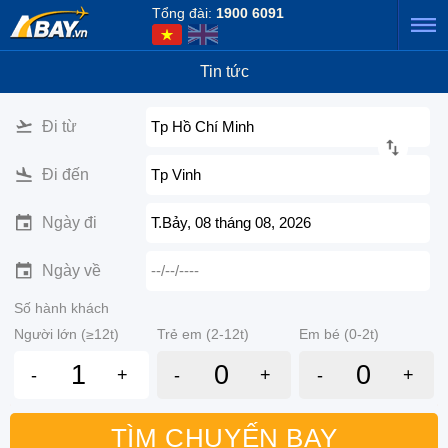
Tổng đài:
1900 6091
Tin tức
Đi từ
Tp Hồ Chí Minh
Đi đến
Tp Vinh
Ngày đi
T.Bảy, 08 tháng 08, 2026
Ngày về
--/--/----
Số hành khách
Người lớn (≥12t)
Trẻ em (2-12t)
Em bé (0-2t)
-
+
-
+
-
+
TÌM CHUYẾN BAY