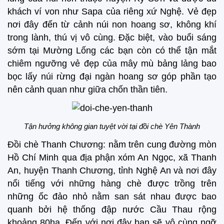
khách ví von như Sapa của riêng xứ Nghệ. Vẻ đẹp
nơi đây đến từ cảnh núi non hoang sơ, không khí
trong lành, thú vị vô cùng. Đặc biệt, vào buổi sáng
sớm tại Mường Lống các bạn còn có thể tận mắt
chiêm ngưỡng vẻ đẹp của mây mù bảng lảng bao
bọc lấy núi rừng đại ngàn hoang sơ góp phần tạo
nên cảnh quan như giữa chốn thần tiên.
Tận hưởng không gian tuyệt vời tại đồi chè Yên Thành
Đồi chè Thanh Chương: nằm trên cung đường mòn
Hồ Chí Minh qua địa phận xóm An Ngọc, xã Thanh
An, huyện Thanh Chương, tỉnh Nghệ An và nơi đây
nổi tiếng với những hàng chè được trồng trên
những ốc đảo nhỏ nằm san sát nhau được bao
quanh bởi hệ thống đập nước Cầu Thau rộng
khoảng 80ha. Đến với nơi đây bạn sẽ vô cùng ngỡ