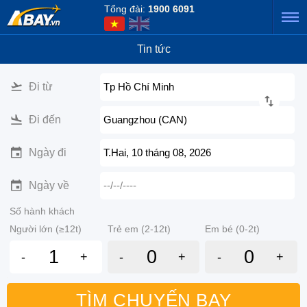
Tổng đài:
1900 6091
Tin tức
Đi từ
Tp Hồ Chí Minh
Đi đến
Guangzhou (CAN)
Ngày đi
T.Hai, 10 tháng 08, 2026
Ngày về
--/--/----
Số hành khách
Người lớn (≥12t)
Trẻ em (2-12t)
Em bé (0-2t)
-
+
-
+
-
+
TÌM CHUYẾN BAY