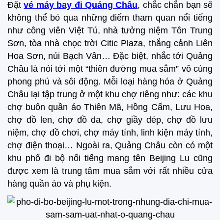
Đặt
vé máy bay đi Quảng Châu
, chắc chắn bạn sẽ
không thể bỏ qua những điểm tham quan nổi tiếng
như công viên Việt Tú, nhà tưởng niệm Tôn Trung
Sơn, tòa nhà chọc trời Citic Plaza, thắng cảnh Liên
Hoa Sơn, núi Bạch Vân… Đặc biệt, nhắc tới Quảng
Châu là nói tới một “thiên đường mua sắm” vô cùng
phong phú và sôi động. Mỗi loại hàng hóa ở Quảng
Châu lại tập trung ở một khu chợ riêng như: các khu
chợ buôn quần áo Thiên Mã, Hồng Cẩm, Lưu Hoa,
chợ đồ len, chợ đồ da, chợ giầy dép, chợ đồ lưu
niệm, chợ đồ chơi, chợ máy tính, linh kiện máy tính,
chợ điện thoại… Ngoài ra, Quảng Châu còn có một
khu phố đi bộ nổi tiếng mang tên Beijing Lu cũng
được xem là trung tâm mua sắm với rất nhiều cửa
hàng quần áo và phụ kiện.