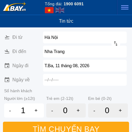
Tổng đài:
1900 6091
Tin tức
Đi từ
Hà Nội
Đi đến
Nha Trang
Ngày đi
T.Ba, 11 tháng 08, 2026
Ngày về
--/--/----
Số hành khách
Người lớn (≥12t)
Trẻ em (2-12t)
Em bé (0-2t)
-
+
-
+
-
+
TÌM CHUYẾN BAY