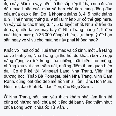
đẹp này. Mặc dù vậy, nếu có thế sắp xếp thì bạn nên đi vào
đầu mùa hoặc cuối mùa sẽ hạn chế tình trạng đông đúc
của mùa cao điểm. Đó là khoảng tháng 3, 4, 5 hoặc tháng
8, 9. Thế nhưng tháng 8, 9 thì lại “hên xui” có thể gặp mưa.
Vì vậy có lẽ các tháng 3, 4, 5 là tuyệt nhất. Như ở trên đã
đề cập, hiện tại vé máy bay đi Nha Trang tháng 4, 5 đều
xuất hiện mức giá 36.000 đồng/ chiều, cực hợp lý để bạn
săn ngay vé vi vu cho mùa hè này phải không nào?
Khác với một cố đô Huế trầm mặc và cổ kính, một Đà Nẵng
có vẻ bình yên, Nha Trang lại thu hút du khách bởi vẻ đẹp
năng động và trẻ trung của những bãi biển thơ mộng,
những khu vui chơi sầm uất, những điểm tham quan hiện
đại. Có thể kể tới: Vinpearl Land Nha Trang, Viện Hải
dương học, Tháp Bà Ponagar, biển Nha Trang, vịnh Cam
Ranh, cùng loạt đảo đẹp mê hồn như Hòn Tằm, Hòn Mun,
Hòn Tre, đảo Bình Ba, đảo Yến, đảo Điệp Sơn…
Ở Nha Trang, nếu bạn yêu thích khám phá tâm linh thì
cũng có những ngôi chùa nổi tiếng để bạn viếng thăm như:
chùa Long Sơn, chùa ốc Từ Vân…