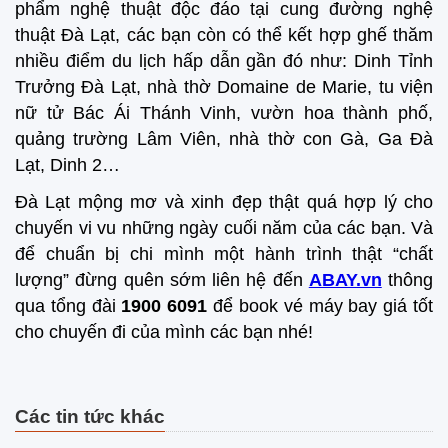
phẩm nghệ thuật độc đáo tại cung đường nghệ
thuật Đà Lạt, các bạn còn có thể kết hợp ghế thăm
nhiều điểm du lịch hấp dẫn gần đó như: Dinh Tỉnh
Trưởng Đà Lạt, nhà thờ Domaine de Marie, tu viện
nữ tử Bác Ái Thánh Vinh, vườn hoa thành phố,
quảng trường Lâm Viên, nhà thờ con Gà, Ga Đà
Lạt, Dinh 2…
Đà Lạt mộng mơ và xinh đẹp thật quá hợp lý cho
chuyến vi vu những ngày cuối năm của các bạn. Và
để chuẩn bị chi mình một hành trình thật “chất
lượng” đừng quên sớm liên hệ đến
ABAY.vn
thông
qua tổng đài
1900 6091
để book vé máy bay giá tốt
cho chuyến đi của mình các bạn nhé!
Các tin tức khác