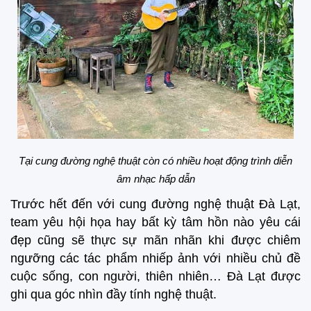
Tại cung đường nghệ thuật còn có nhiều hoạt động trình diễn
âm nhạc hấp dẫn
Trước hết đến với cung đường nghệ thuật Đà Lạt,
team yêu hội họa hay bất kỳ tâm hồn nào yêu cái
đẹp cũng sẽ thực sự mãn nhãn khi được chiêm
ngưỡng các tác phẩm nhiếp ảnh với nhiều chủ đề
cuộc sống, con người, thiên nhiên… Đà Lạt được
ghi qua góc nhìn đầy tính nghệ thuật.