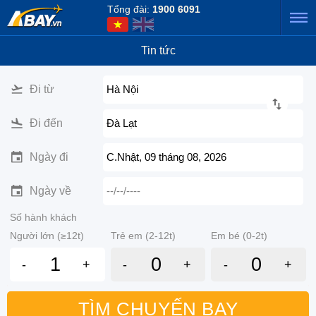
Tổng đài:
1900 6091
Tin tức
Đi từ
Hà Nội
Đi đến
Đà Lạt
Ngày đi
C.Nhật, 09 tháng 08, 2026
Ngày về
--/--/----
Số hành khách
Người lớn (≥12t)
Trẻ em (2-12t)
Em bé (0-2t)
-
+
-
+
-
+
TÌM CHUYẾN BAY