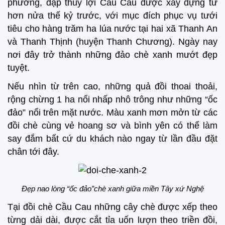
phương, đập thủy lợi Cầu Cau được xây dựng từ
hơn nửa thế kỷ trước, với mục đích phục vụ tưới
tiêu cho hàng trăm ha lúa nước tại hai xã Thanh An
và Thanh Thịnh (huyện Thanh Chương). Ngày nay
nơi đây trở thành những đảo chè xanh mướt đẹp
tuyệt.
Nếu nhìn từ trên cao, những quả đồi thoai thoải,
rộng chừng 1 ha nổi nhấp nhô trông như những “ốc
đảo” nổi trên mặt nước. Màu xanh mơn mởn từ các
đồi chè cùng vẻ hoang sơ và bình yên có thể làm
say đắm bất cứ du khách nào ngay từ lần đầu đặt
chân tới đây.
Đẹp nao lòng “ốc đảo”chè xanh giữa miền Tây xứ Nghệ
Tại đồi chè Cầu Cau những cây chè được xếp theo
từng dải dài, được cắt tỉa uốn lượn theo triền đồi,