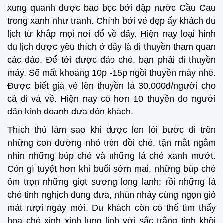
xung quanh được bao bọc bởi đập nước Cầu Cau
trong xanh như tranh. Chính bởi vẻ đẹp ấy khách du
lịch từ khắp mọi nơi đổ về đây. Hiện nay loại hình
du lịch được yêu thích ở đây là đi thuyền tham quan
các đảo. Để tới được đảo chè, bạn phải đi thuyền
máy. Sẽ mất khoảng 10p -15p ngồi thuyền máy nhé.
Được biết giá vé lên thuyền là 30.000đ/người cho
cả đi và về. Hiện nay có hơn 10 thuyền do người
dân kinh doanh đưa đón khách.
Thích thú làm sao khi được len lỏi bước đi trên
những con đường nhỏ trên đồi chè, tận mắt ngắm
nhìn những búp chè và những lá chè xanh mướt.
Còn gì tuyệt hơn khi buổi sớm mai, những búp chè
ôm trọn những giọt sương long lanh; rồi những lá
chè tinh nghịch đung đưa, nhún nhảy cùng ngọn gió
mát rượi ngày mới. Du khách còn có thể tìm thấy
hoa chè xinh xinh lung linh với sắc trắng tinh khôi