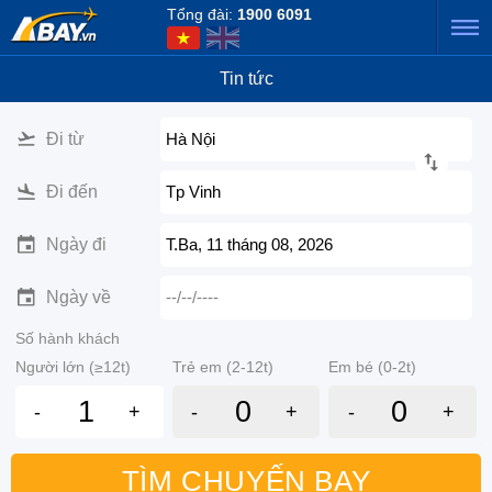
Tổng đài:
1900 6091
Tin tức
Đi từ
Hà Nội
Đi đến
Tp Vinh
Ngày đi
T.Ba, 11 tháng 08, 2026
Ngày về
--/--/----
Số hành khách
Người lớn (≥12t)
Trẻ em (2-12t)
Em bé (0-2t)
-
+
-
+
-
+
TÌM CHUYẾN BAY