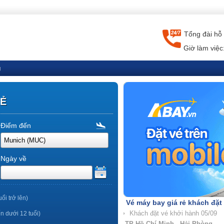
Tổng đài hỗ 
Giờ làm việc
g
RẺ
Điểm đến
Ngày về
uổi trở lên)
Vé máy bay giá rẻ khách đặt
ến dưới 12 tuổi)
TP Hồ Chí Minh - Nha Trang