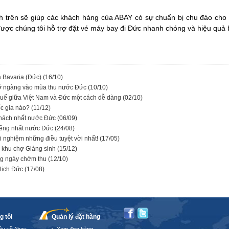
h trên sẽ giúp các khách hàng của ABAY có sự chuẩn bị chu đáo cho 
ược chúng tôi hỗ trợ đặt vé máy bay đi Đức nhanh chóng và hiệu quả 
 Bavaria (Đức)
(16/10)
ỡ ngàng vào mùa thu nước Đức
(10/10)
uế giữa Việt Nam và Đức một cách dễ dàng
(02/10)
ốc gia nào?
(11/12)
 khách nhất nước Đức
(06/09)
tiếng nhất nước Đức
(24/08)
i nghiệm những điều tuyệt vời nhất!
(17/05)
 khu chợ Giáng sinh
(15/12)
ng ngày chớm thu
(12/10)
 lịch Đức
(17/08)
g tôi
Quản lý đặt hàng