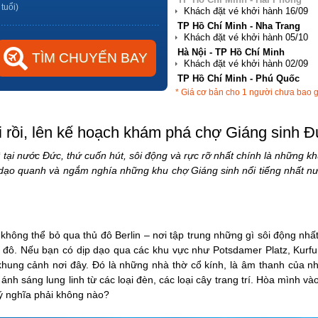
 tuổi)
Hà Nội - TP Hồ Chí Minh
TP Hồ Chí Minh - Phú Quốc
Hà Nội - Đà Nẵng
* Giá cơ bản cho 1 người chưa bao 
TP Hồ Chí Minh - Hải Phòng
 rồi, lên kế hoạch khám phá chợ Giáng sinh Đ
ì tại nước Đức, thứ cuốn hút, sôi động và rực rỡ nhất chính là những k
dạo quanh và ngắm nghía những khu chợ Giáng sinh nổi tiếng nhất nư
không thể bỏ qua thủ đô Berlin – nơi tập trung những gì sôi động nhấ
ủ đô. Nếu bạn có dịp dạo qua các khu vực như Potsdamer Platz, Ku
khung cảnh nơi đây. Đó là những nhà thờ cổ kính, là âm thanh của n
nh sáng lung linh từ các loại đèn, các loại cây trang trí. Hòa mình và
ý nghĩa phải không nào?