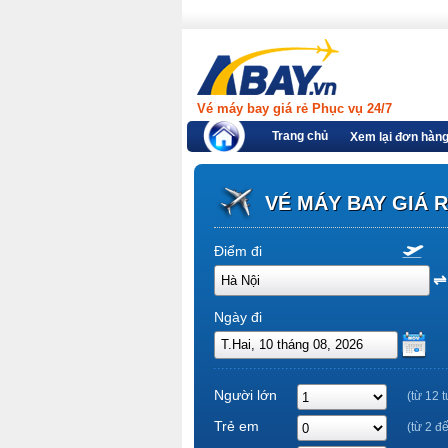
Vé máy bay giá rẻ Phục vụ 24/7
Trang chủ
Xem lại đơn hàn
VÉ MÁY BAY GIÁ 
Điểm đi
Ngày đi
Người lớn
(từ 12 t
Trẻ em
(từ 2 đ