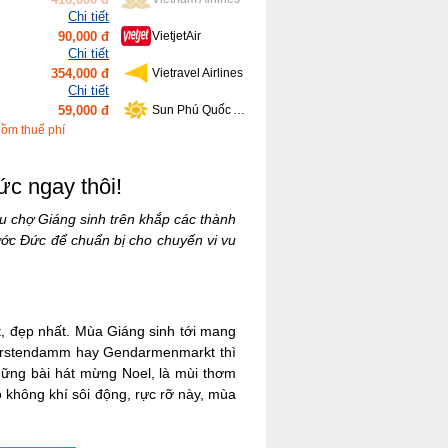
Chi tiết
354,000 đ
Vietravel Airlines
Chi tiết
59,000 đ
Sun Phú Quốc Airways
Chi tiết
639,000 đ
Bamboo Airways
Chi tiết
gồm thuế phí
416,000 đ
Vietnam Airlines
ức ngay thôi!
hu chợ Giáng sinh trên khắp các thành
ớc Đức để chuẩn bị cho chuyến vi vu
t, đẹp nhất. Mùa Giáng sinh tới mang
rfurstendamm hay Gendarmenmarkt thì
hững bài hát mừng Noel, là mùi thơm
o không khí sôi động, rực rỡ này, mùa