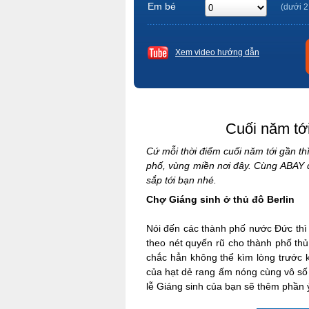
Em bé
(dưới 2
Xem video hướng dẫn
Cuối năm tới
Cứ mỗi thời điểm cuối năm tới gần th
phố, vùng miền nơi đây. Cùng ABAY 
sắp tới bạn nhé.
Chợ Giáng sinh ở thủ đô Berlin
Nói đến các thành phố nước Đức thì 
theo nét quyến rũ cho thành phố th
chắc hẳn không thể kìm lòng trước 
của hạt dẻ rang ấm nóng cùng vô số á
lễ Giáng sinh của bạn sẽ thêm phần 