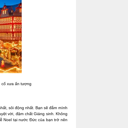
h cổ xưa ấn tượng
nhất, sôi động nhất. Bạn sẽ đắm mình
yệt vời, đậm chất Giáng sinh. Không
 lễ Noel tại nước Đức của bạn trở nên