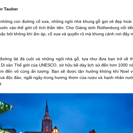
r Tauber
ới những con đường cổ xưa, những ngôi nhà khung gỗ gợi vẻ đẹp hoài 
ớc vào thế giới cổ tích thần tiên. Chợ Giáng sinh Rothenburg nổi tiế
ặc bởi không khí ấm áp, cổ xưa và quyến rũ mà khung cảnh nơi đây m
đường lát đá cuội và những ngôi nhà gỗ, tựa như đưa bạn trở về th
 Di sản Thế giới của UNESCO, sở hữu bề dày lịch sử đến hơn 1000 nă
iểm đến vô cùng ấn tượng. Bạn sẽ được tận hưởng không khí Noel 
 và độc đáo, ngất ngây trong hương thơm của rượu và hạnh nhân nướ
t.