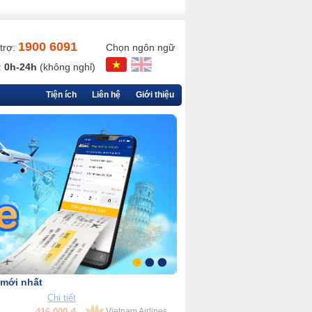
1900 6091
trợ:
Chọn ngôn ngữ
:
0h-24h
(không nghỉ)
Tiện ích
Liên hệ
Giới thiệu
 mới nhất
Chi tiết
90,000 đ
VietjetAir