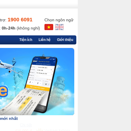
1900 6091
trợ:
Chọn ngôn ngữ
:
0h-24h
(không nghỉ)
Tiện ích
Liên hệ
Giới thiệu
 mới nhất
Chi tiết
90,000 đ
VietjetAir