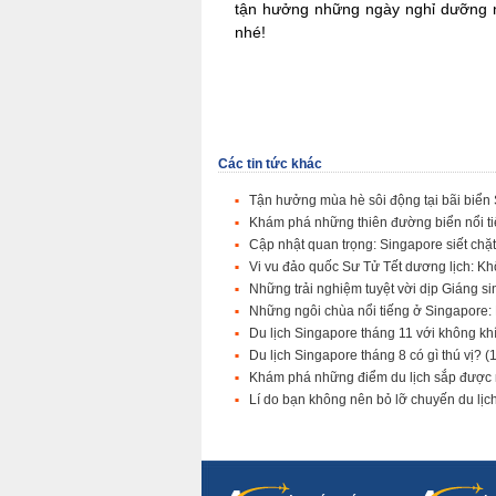
tận hưởng những ngày nghỉ dưỡng n
nhé!
Các tin tức khác
Tận hưởng mùa hè sôi động tại bãi biển
Khám phá những thiên đường biển nổi t
Cập nhật quan trọng: Singapore siết chặ
Vi vu đảo quốc Sư Tử Tết dương lịch: Khô
Những trải nghiệm tuyệt vời dịp Giáng 
Những ngôi chùa nổi tiếng ở Singapore
Du lịch Singapore tháng 11 với không kh
Du lịch Singapore tháng 8 có gì thú vị?
(
Khám phá những điểm du lịch sắp được 
Lí do bạn không nên bỏ lỡ chuyến du lị