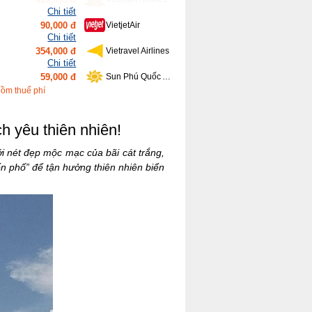
Chi tiết
354,000 đ
Vietravel Airlines
Chi tiết
59,000 đ
Sun Phú Quốc Airways
Chi tiết
639,000 đ
Bamboo Airways
Chi tiết
gồm thuế phí
416,000 đ
Vietnam Airlines
h yêu thiên nhiên!
i nét đẹp mộc mạc của bãi cát trắng,
n phố” để tận hưởng thiên nhiên biển