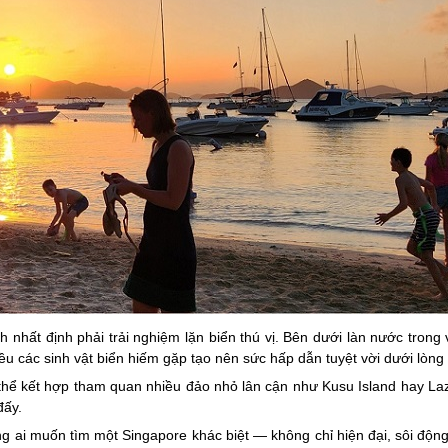
h nhất định phải trải nghiệm lặn biển thú vị. Bên dưới làn nước trong 
iều các sinh vật biển hiếm gặp tạo nên sức hấp dẫn tuyệt vời dưới lòng
ó thể kết hợp tham quan nhiều đảo nhỏ lân cận như Kusu Island hay L
đấy.
ng ai muốn tìm một Singapore khác biệt — không chỉ hiện đại, sôi động