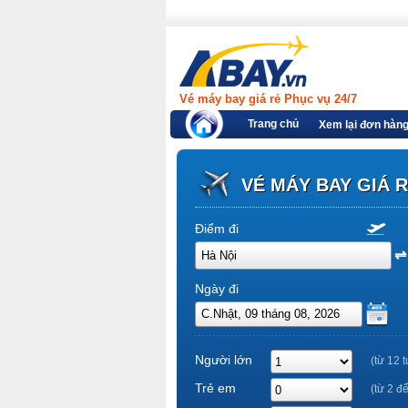
Vé máy bay giá rẻ Phục vụ 24/7
Trang chủ
Xem lại đơn hàn
VÉ MÁY BAY GIÁ 
Điểm đi
Ngày đi
Người lớn
(từ 12 t
Trẻ em
(từ 2 đ