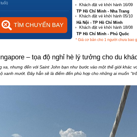
 tuổi)
Hà Nội - TP Hồ Chí Minh
TP Hồ Chí Minh - Phú Quốc
Hà Nội - Đà Nẵng
* Giá cơ bản cho 1 người chưa bao 
TP Hồ Chí Minh - Hải Phòng
ngapore – tọa độ nghỉ hè lý tưởng cho du khác
xa, nhưng đến với Saint John bạn như bước vào một thế giới khác vớ
 bộ xanh mướt. Đây hẳn sẽ là điểm đến phù hợp cho những ai muốn “trố