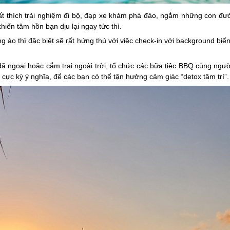
ất thích trải nghiệm đi bộ, đạp xe khám phá đảo, ngắm những con đ
hiến tâm hồn bạn dịu lại ngay tức thì.
ống ảo thì đặc biệt sẽ rất hứng thú với việc check-in với background bi
ã ngoại hoặc cắm trại ngoài trời, tổ chức các bữa tiệc BBQ cùng ngườ
 cực kỳ ý nghĩa, để các bạn có thể tận hưởng cảm giác “detox tâm trí”.