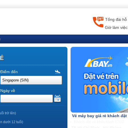
Tổng đài hỗ 
Giờ làm việc
g
RẺ
Điểm đến
Ngày về
uổi trở lên)
Vé máy bay giá rẻ khách đặt
ến dưới 12 tuổi)
TP Hồ Chí Minh - Nha Trang