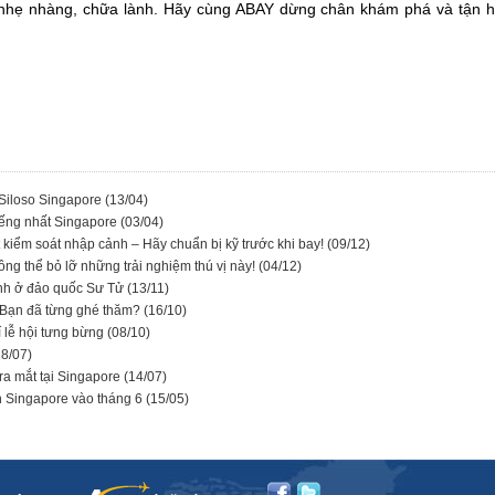
hẹ nhàng, chữa lành. Hãy cùng ABAY dừng chân khám phá và tận hư
 Siloso Singapore
(13/04)
iếng nhất Singapore
(03/04)
t kiểm soát nhập cảnh – Hãy chuẩn bị kỹ trước khi bay!
(09/12)
ng thể bỏ lỡ những trải nghiệm thú vị này!
(04/12)
sinh ở đảo quốc Sư Tử
(13/11)
: Bạn đã từng ghé thăm?
(16/10)
í lễ hội tưng bừng
(08/10)
18/07)
ra mắt tại Singapore
(14/07)
ch Singapore vào tháng 6
(15/05)