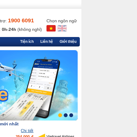
1900 6091
trợ:
Chọn ngôn ngữ
:
0h-24h
(không nghỉ)
Tiện ích
Liên hệ
Giới thiệu
 mới nhất
Chi tiết
354,000 đ
Vietravel Airlines