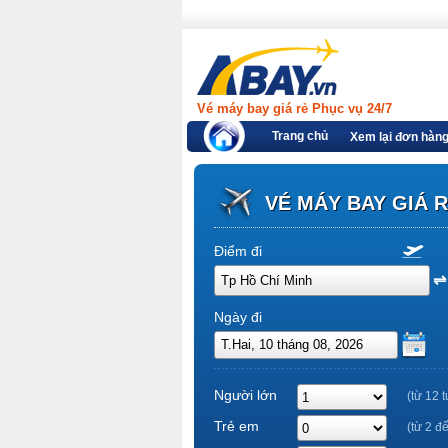
Vé máy bay giá rẻ Phục vụ 24/7
Trang chủ
Xem lại đơn hàn
VÉ MÁY BAY GIÁ 
Điểm đi
Ngày đi
Người lớn
(từ 12 t
Trẻ em
(từ 2 đ