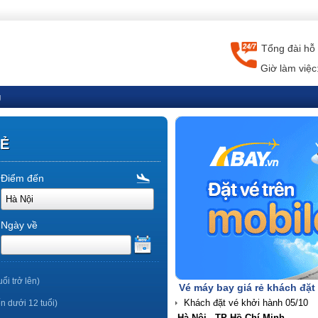
Tổng đài hỗ 
Giờ làm việc
g
RẺ
Điểm đến
Ngày về
uổi trở lên)
Vé máy bay giá rẻ khách đặt
ến dưới 12 tuổi)
Hà Nội - TP Hồ Chí Minh