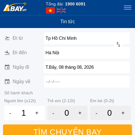
Tổng đài:
1900 6091
Tin tức
Đi từ
Tp Hồ Chí Minh
Đi đến
Hà Nội
Ngày đi
T.Bảy, 08 tháng 08, 2026
Ngày về
--/--/----
Số hành khách
Người lớn (≥12t)
Trẻ em (2-12t)
Em bé (0-2t)
-
+
-
+
-
+
TÌM CHUYẾN BAY