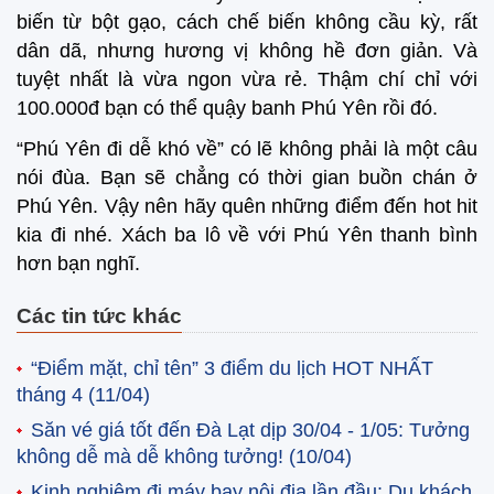
biến từ bột gạo, cách chế biến không cầu kỳ, rất
dân dã, nhưng hương vị không hề đơn giản. Và
tuyệt nhất là vừa ngon vừa rẻ. Thậm chí chỉ với
100.000đ bạn có thể quậy banh Phú Yên rồi đó.
“Phú Yên đi dễ khó về” có lẽ không phải là một câu
nói đùa. Bạn sẽ chẳng có thời gian buồn chán ở
Phú Yên. Vậy nên hãy quên những điểm đến hot hit
kia đi nhé. Xách ba lô về với Phú Yên thanh bình
hơn bạn nghĩ.
Các tin tức khác
“Điểm mặt, chỉ tên” 3 điểm du lịch HOT NHẤT
tháng 4
(11/04)
Săn vé giá tốt đến Đà Lạt dịp 30/04 - 1/05: Tưởng
không dễ mà dễ không tưởng!
(10/04)
Kinh nghiệm đi máy bay nội địa lần đầu: Du khách