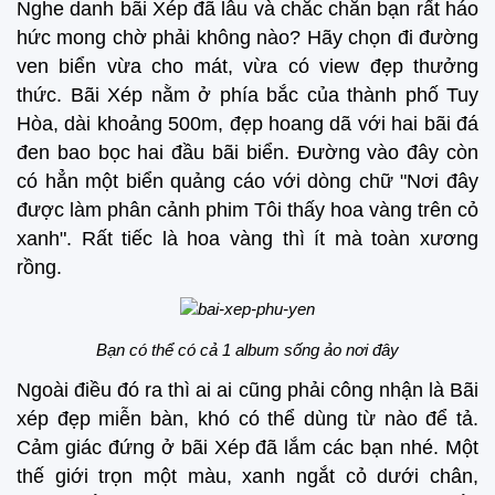
Nghe danh bãi Xép đã lâu và chắc chắn bạn rất háo
hức mong chờ phải không nào? Hãy chọn đi đường
ven biển vừa cho mát, vừa có view đẹp thưởng
thức. Bãi Xép nằm ở phía bắc của thành phố Tuy
Hòa, dài khoảng 500m, đẹp hoang dã với hai bãi đá
đen bao bọc hai đầu bãi biển. Đường vào đây còn
có hẳn một biển quảng cáo với dòng chữ "Nơi đây
được làm phân cảnh phim Tôi thấy hoa vàng trên cỏ
xanh". Rất tiếc là hoa vàng thì ít mà toàn xương
rồng.
Bạn có thể có cả 1 album sống ảo nơi đây
Ngoài điều đó ra thì ai ai cũng phải công nhận là Bãi
xép đẹp miễn bàn, khó có thể dùng từ nào để tả.
Cảm giác đứng ở bãi Xép đã lắm các bạn nhé. Một
thế giới trọn một màu, xanh ngắt cỏ dưới chân,