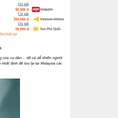
Chi tiết
354,000 đ
Vietravel Airlines
Chi tiết
59,000 đ
Sun Phú Quốc Airways
Chi tiết
639,000 đ
Bamboo Airways
Chi tiết
gồm thuế phí
416,000 đ
Vietnam Airlines
?
g của cư dân… tất cả dễ khiến người
nhất định để lưu lại tại Malaysia các