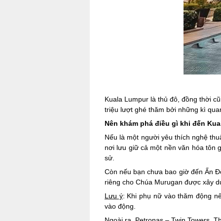
Kuala Lumpur là thủ đô, đồng thời cũ
triệu lượt ghé thăm bởi những kì qu
Nên khám phá điều gì khi đến Kua
Nếu là một người yêu thích nghệ thuậ
nơi lưu giữ cả một nền văn hóa tôn g
sử.
Còn nếu bạn chưa bao giờ đến Ấn Độ
riêng cho Chúa Murugan được xây dự
Lưu ý
: Khi phụ nữ vào thăm động nê
vào động.
Ngoài ra, Petronas – Twin Towers, 