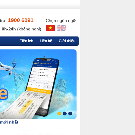
1900 6091
trợ:
Chọn ngôn ngữ
:
0h-24h
(không nghỉ)
Tiện ích
Liên hệ
Giới thiệu
 mới nhất
Chi tiết
90,000 đ
VietjetAir