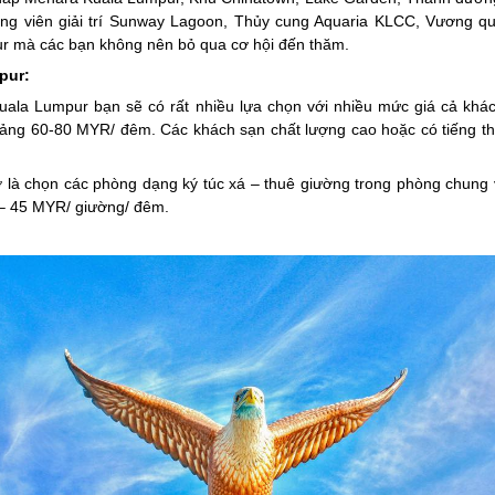
g viên giải trí Sunway Lagoon, Thủy cung Aquaria KLCC, Vương q
ur mà các bạn không nên bỏ qua cơ hội đến thăm.
mpur:
uala Lumpur bạn sẽ có rất nhiều lựa chọn với nhiều mức giá cả kh
ảng 60-80 MYR/ đêm. Các khách sạn chất lượng cao hoặc có tiếng thì 
ở là chọn các phòng dạng ký túc xá – thuê giường trong phòng chung
 – 45 MYR/ giường/ đêm.