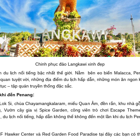
Chinh phục đảo Langkawi xinh đẹp
 du lịch nổi tiếng bậc nhất thế giới. Nằm bên eo biển Malacca, P
 quan tuyệt vời, những địa điểm du lịch hấp dẫn, những món ăn ngon
tục – tập quán truyền thống đặc sắc.
khi đến Penang:
ok Si, chùa Chayamangkalaram, miếu Quan Âm, đền rắn, khu nhà gỗ t
, Vườn cây gia vị Spice Garden, công viên trò chơi Escape Theme 
u lịch nổi tiếng, hấp dẫn không thể không đến một lần khi du lịch Pe
CF Hawker Center và Red Garden Food Paradise tại đây các bạn có th