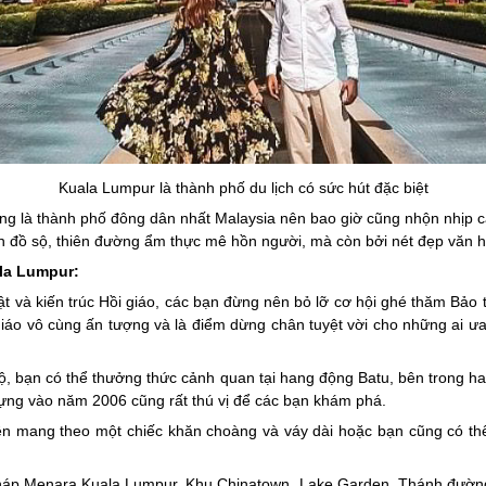
Kuala Lumpur là thành phố du lịch có sức hút đặc biệt
ng là thành phố đông dân nhất Malaysia nên bao giờ cũng nhộn nhịp cả 
an đồ sộ, thiên đường ẩm thực mê hồn người, mà còn bởi nét đẹp văn hó
la Lumpur:
t và kiến trúc Hồi giáo, các bạn đừng nên bỏ lỡ cơ hội ghé thăm Bảo 
iáo vô cùng ấn tượng và là điểm dừng chân tuyệt vời cho những ai ưa 
, bạn có thể thưởng thức cảnh quan tại hang động Batu, bên trong h
ng vào năm 2006 cũng rất thú vị để các bạn khám phá.
n mang theo một chiếc khăn choàng và váy dài hoặc bạn cũng có thể
Tháp Menara Kuala Lumpur, Khu Chinatown, Lake Garden, Thánh đường 