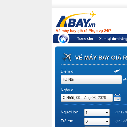
Vé máy bay giá rẻ Phục vụ 24/7
Trang chủ
Xem lại đơn hàn
VÉ MÁY BAY GIÁ 
Điểm đi
Ngày đi
Người lớn
(từ 12 t
Trẻ em
(từ 2 đ