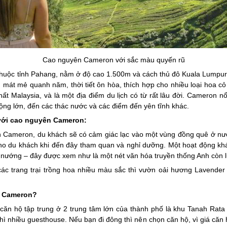
Cao nguyên Cameron với sắc màu quyến rũ
uộc tỉnh Pahang, nằm ở độ cao 1.500m và cách thủ đô Kuala Lumpur h
 mát mẻ quanh năm, thời tiết ôn hòa, thích hợp cho nhiều loại hoa 
hất Malaysia, và là một địa điểm du lịch có từ rất lâu đời. Cameron 
ng lớn, đến các thác nước và các điểm đến yên tĩnh khác.
 với cao nguyên Cameron:
 Cameron, du khách sẽ có cảm giác lạc vào một vùng đồng quê ở nướ
 cho du khách khi đến đây tham quan và nghỉ dưỡng. Một hoạt động k
 nướng – đây được xem như là một nét văn hóa truyền thống Anh còn lư
các trang trại trồng hoa nhiều màu sắc thì vườn oải hương Lavende
ở Cameron?
căn hộ tập trung ở 2 trung tâm lớn của thành phố là khu Tanah Rata
hì nhiều guesthouse. Nếu bạn đi đông thì nên chọn căn hộ, vì giá căn