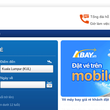
Tổng đài hỗ 
Giờ làm việc
g
RẺ
Điểm đến
Ngày về
uổi trở lên)
Vé máy bay giá rẻ khách đặt
ến dưới 12 tuổi)
TP Hồ Chí Minh - Nha Trang