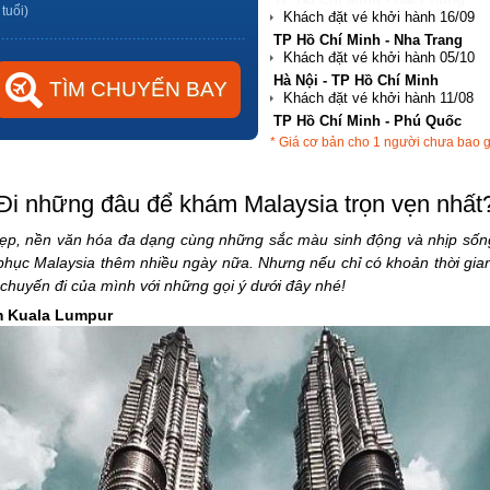
 tuổi)
Hà Nội - TP Hồ Chí Minh
TP Hồ Chí Minh - Phú Quốc
Hà Nội - Đà Nẵng
* Giá cơ bản cho 1 người chưa bao 
TP Hồ Chí Minh - Hải Phòng
Đi những đâu để khám Malaysia trọn vẹn nhất
đẹp, nền văn hóa đa dạng cùng những sắc màu sinh động và nhịp sốn
phục Malaysia thêm nhiều ngày nữa. Nhưng nếu chỉ có khoản thời gian 
ho chuyến đi của mình với những gọi ý dưới đây nhé!
ăm Kuala Lumpur