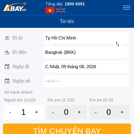
Tổng đài:
1900 6091
Tin tức
Đi từ
Tp Hồ Chí Minh
Đi đến
Bangkok (BKK)
Ngày đi
C.Nhật, 09 tháng 08, 2026
Ngày về
--/--/----
Số hành khách
Người lớn (≥12t)
Trẻ em (2-12t)
Em bé (0-2t)
-
+
-
+
-
+
TÌM CHUYẾN BAY