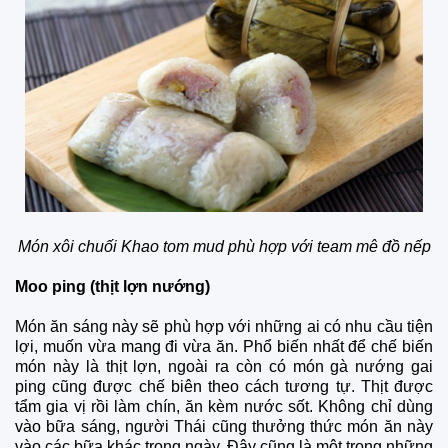
Món xôi chuối Khao tom mud phù hợp với team mê đồ nếp
Moo ping (thịt lợn nướng)
Món ăn sáng này sẽ phù hợp với những ai có nhu cầu tiện
lợi, muốn vừa mang đi vừa ăn. Phổ biến nhất để chế biến
món này là thịt lợn, ngoài ra còn có món gà nướng gai
ping cũng được chế biên theo cách tương tự. Thịt được
tẩm gia vị rồi làm chín, ăn kèm nước sốt. Không chỉ dùng
vào bữa sáng, người Thái cũng thưởng thức món ăn này
vào các bữa khác trong ngày. Đây cũng là một trong những