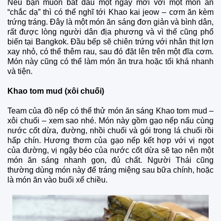
Nếu bạn muốn bắt đầu một ngày mới với một món ăn
“chắc dạ” thì có thể nghĩ tới Khao kai jeow – cơm ăn kèm
trứng tráng. Đây là một món ăn sáng đơn giản và bình dân,
rất được lòng người dân địa phương và vì thế cũng phổ
biến tại Bangkok. Đầu bếp sẽ chiên trứng với nhân thịt lợn
xay nhỏ, có thể thêm rau, sau đó đặt lên trên một đĩa cơm.
Món này cũng có thể làm món ăn trưa hoặc tối khá nhanh
và tiện.
Khao tom mud (xôi chuối)
Team của đồ nếp có thể thử món ăn sáng Khao tom mud –
xôi chuối – xem sao nhé. Món này gồm gạo nếp nấu cùng
nước cốt dừa, đường, nhồi chuối và gói trong lá chuối rồi
hấp chín. Hương thơm của gạo nếp kết hợp với vị ngọt
của đường, vị ngậy béo của nước cốt dừa sẽ tạo nên một
món ăn sáng nhanh gọn, đủ chất. Người Thái cũng
thường dùng món này để tráng miệng sau bữa chính, hoặc
là món ăn vào buổi xế chiều.