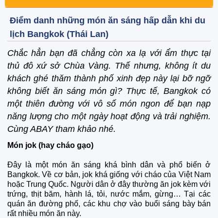
Điểm danh những món ăn sáng hấp dẫn khi du
lịch Bangkok (Thái Lan)
Chắc hẳn bạn đã chẳng còn xa lạ với ẩm thực tại
thủ đô xứ sở Chùa Vàng. Thế nhưng, không ít du
khách ghé thăm thành phố xinh đẹp này lại bỡ ngỡ
không biết ăn sáng món gì? Thực tế, Bangkok có
một thiên đường với vô số món ngon để bạn nạp
năng lượng cho một ngày hoạt động và trải nghiệm.
Cùng ABAY tham khảo nhé.
Món jok (hay cháo gạo)
Đây là một món ăn sáng khá bình dân và phổ biến ở
Bangkok. Về cơ bản, jok khá giống với cháo của Việt Nam
hoặc Trung Quốc. Người dân ở đây thường ăn jok kèm với
trứng, thịt băm, hành lá, tỏi, nước mắm, gừng… Tại các
quán ăn đường phố, các khu chợ vào buổi sáng bày bán
rất nhiều món ăn này.