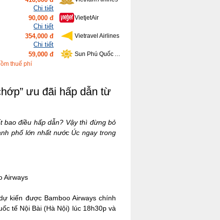
Chi tiết
90,000 đ
VietjetAir
Chi tiết
354,000 đ
Vietravel Airlines
Chi tiết
59,000 đ
Sun Phú Quốc Airways
Chi tiết
gồm thuế phí
459,000 đ
Bamboo Airways
chớp” ưu đãi hấp dẫn từ
ết bao điều hấp dẫn? Vậy thì đừng bỏ
hành phố lớn nhất nước Úc ngay trong
o Airways
) dự kiến được Bamboo Airways chính
ốc tế Nội Bài (Hà Nội) lúc 18h30p và