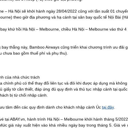
e – Hà Nội sẽ khởi hành ngày 28/04/2022 cũng với tần suất 01 chuyế
ourne) theo giờ địa phương và hạ cánh tại sân bay quốc tế Nội Bài (H
bay khứ hồi Hà Nội – Melbourne, chiều Hà Nội – Melbourne vào thứ 4
g bay thẳng này, Bamboo Airways cũng triển khai chương trình ưu đãi 
ều chưa bao gồm thuế phí và phụ thu).
ịnh của nhà chức trách
a chính phủ có thể thay đổi liên tục và đôi khi được áp dụng mà không
ủ giấy tờ cần thiết, đáp ứng đủ quy định và thủ tục nhập cảnh tại qu
hách bị từ chối nhập cảnh.
 lưu tâm đến các quy định dành cho khách nhập cảnh Úc
tại đây
.
á vé tại ABAY.vn, hành trình Hà Nội – Melbourne khởi hành tháng 5/2
Mức giá này xuất hiện vào khá nhiều ngày bay trong tháng 5. Giá vé