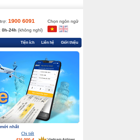
1900 6091
trợ:
Chọn ngôn ngữ
:
0h-24h
(không nghỉ)
Tiện ích
Liên hệ
Giới thiệu
 mới nhất
Chi tiết
416,000 đ
Vietnam Airlines