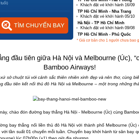
 tuổi)
TP Hồ Chí Minh - Nha Trang
Hà Nội - TP Hồ Chí Minh
TP Hồ Chí Minh - Phú Quốc
* Giá cơ bản cho 1 người chưa bao 
Hà Nội - Đà Nẵng
g đầu tiên giữa Hà Nội và Melbourne (Úc), “
Bamboo Airways!
xứ sở chuột túi với cảnh sắc thiên nhiên xinh đẹp và nên thơ, cùng bi
ng đầu tiên kết nối thủ đô Hà Nội và Melbourne – một trong những t
này, chào đón đường bay thẳng Hà Nội - Melbourne (Úc) cùng Bambo
ường bay thẳng nối liền thủ đô Hà Nội với thành phố Melbourne (Úc
2 với tần suất 01 chuyến mỗi tuần. Chuyến bay khởi hành từ sân bay qu
lbourne) lúc 07h00p (+1) theo giờ địa phương.