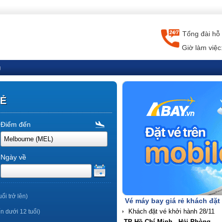
Tổng đài hỗ 
Giờ làm việc
g
RẺ
Điểm đến
Ngày về
uổi trở lên)
Vé máy bay giá rẻ khách đặt
ến dưới 12 tuổi)
TP Hồ Chí Minh - Hải Phòng