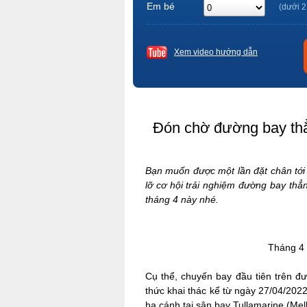
Em bé
(dưới 2
Xem video hướng dẫn
Đón chờ đường bay thẳn
Bạn muốn được một lần đặt chân tới 
lỡ cơ hội trải nghiệm đường bay thẳ
tháng 4 này nhé.
Tháng 4 
Cụ thể, chuyến bay đầu tiên trên đ
thức khai thác kể từ ngày 27/04/202
hạ cánh tại sân bay Tullamarine (Me