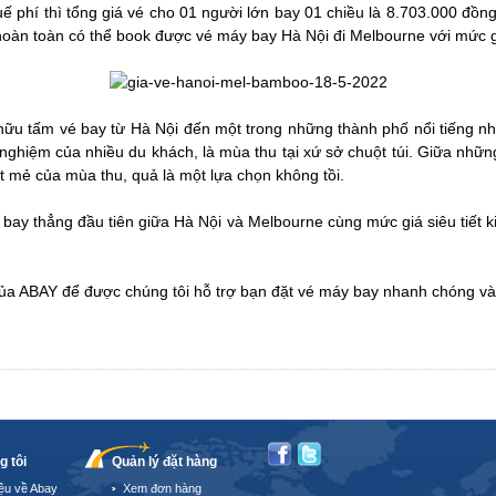
uế phí thì tổng giá vé cho 01 người lớn bay 01 chiều là 8.703.000 đồng
 hoàn toàn có thể book được vé máy bay Hà Nội đi Melbourne với mức g
 hữu tấm vé bay từ Hà Nội đến một trong những thành phố nổi tiếng nh
nghiệm của nhiều du khách, là mùa thu tại xứ sở chuột túi. Giữa nhữ
t mẻ của mùa thu, quả là một lựa chọn không tồi.
 bay thẳng đầu tiên giữa Hà Nội và Melbourne cùng mức giá siêu tiết
ủa ABAY để được chúng tôi hỗ trợ bạn đặt vé máy bay nhanh chóng và
g tôi
Quản lý đặt hàng
iệu về Abay
Xem đơn hàng