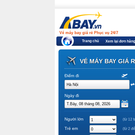
Vé máy bay giá rẻ Phục vụ 24/7
Trang chủ
Xem lại đơn hàn
VÉ MÁY BAY GIÁ 
Điểm đi
Ngày đi
Người lớn
(từ 12 t
Trẻ em
(từ 2 đ