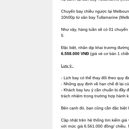
Chuyến bay chiều ngược lại Melbourn
10h00p từ sân bay Tullamarine (Melb
Như vậy, hàng tuần sẽ có 01 chuyến 
5.
Đặc biệt, nhân dịp khai trương đườn
6.558.000 VNĐ
(giá vé cơ bản 1 chi
Lưu ý:
-
Lịch bay có thể thay đổi theo quy đ
-
Những quy định về hạn chế đi lại củ
-
 K
hách bay lưu ý cần chuẩn bị đầy đ
trách nhiệm trong trường hợp hành k
Bên cạnh đó, bạn cũng cần đặc biệt
Cập nhật trên hệ thống tìm kiếm gi
với mức giá 6.561.000 đồng/ chiều. 