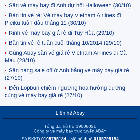
Săn vé máy bay đi Anh dự hội Halloween
(30/10)
Bản tin vé rẻ: Vé máy bay Vietnam Airlines đi
Pleiku tuần đầu tháng 11
(30/10)
Rinh vé máy bay giá rẻ đi Tuy Hòa
(29/10)
Bản tin vé rẻ tuần cuối tháng 10/2014
(29/10)
Cùng Abay săn vé giá rẻ Vietnam Airlines đi Cà
Mau
(28/10)
Săn hàng sale off ở Anh bằng vé máy bay giá rẻ
(27/10)
Đến Lopburi chiêm ngưỡng hoa hướng dương
cùng vé máy bay giá rẻ
(27/10)
Liên hệ Abay
Tổng đài hỗ trợ 19006091
Công ty vé máy bay trực tuyến ABAY
Số ĐKKD
0105795184
- Mã số thuế
0105795184