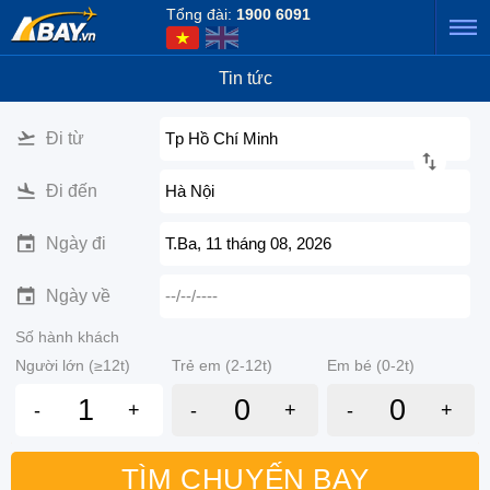
Tổng đài:
1900 6091
Tin tức
Đi từ
Tp Hồ Chí Minh
Đi đến
Hà Nội
Ngày đi
T.Ba, 11 tháng 08, 2026
Ngày về
--/--/----
Số hành khách
Người lớn (≥12t)
Trẻ em (2-12t)
Em bé (0-2t)
-
+
-
+
-
+
TÌM CHUYẾN BAY