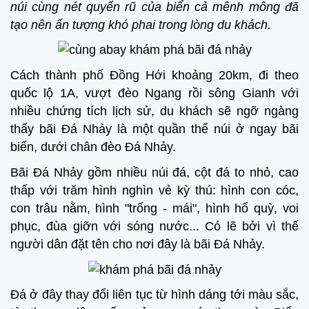
núi cùng nét quyến rũ của biển cả mênh mông đã
tạo nên ấn tượng khó phai trong lòng du khách.
Cách thành phố Đồng Hới khoảng 20km, đi theo
quốc lộ 1A, vượt đèo Ngang rồi sông Gianh với
nhiều chứng tích lịch sử, du khách sẽ ngỡ ngàng
thấy bãi Đá Nhảy là một quần thể núi ở ngay bãi
biển, dưới chân đèo Đá Nhảy.
Bãi Đá Nhảy gồm nhiều núi đá, cột đá to nhỏ, cao
thấp với trăm hình nghìn vẻ kỳ thú: hình con cóc,
con trâu nằm, hình "trống - mái", hình hổ quỳ, voi
phục, đùa giỡn với sóng nước... Có lẽ bởi vì thế
người dân đặt tên cho nơi đây là bãi Đá Nhảy.
Đá ở đây thay đổi liên tục từ hình dáng tới màu sắc,