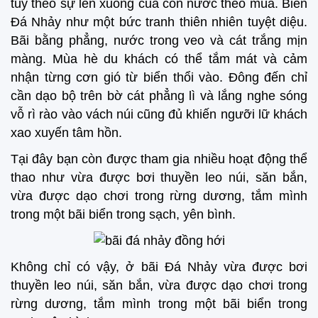
tùy theo sự lên xuống của con nước theo mùa. Biển
Đá Nhảy như một bức tranh thiên nhiên tuyệt diệu.
Bãi bằng phẳng, nước trong veo và cát trắng mịn
màng. Mùa hè du khách có thể tắm mát và cảm
nhận từng cơn gió từ biển thổi vào. Đông đến chỉ
cần dạo bộ trên bờ cát phẳng lì và lắng nghe sóng
vỗ rì rào vào vách núi cũng đủ khiến ngưỡi lữ khách
xao xuyến tâm hồn.
Tại đây bạn còn được tham gia nhiều hoạt động thể
thao như vừa được bơi thuyền leo núi, săn bắn,
vừa được dạo chơi trong rừng dương, tắm mình
trong một bãi biển trong sạch, yên bình.
Không chỉ có vậy, ở bãi Đá Nhảy vừa được bơi
thuyền leo núi, săn bắn, vừa được dạo chơi trong
rừng dương, tắm mình trong một bãi biển trong