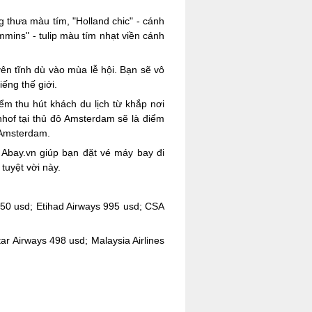
 thưa màu tím, "Holland chic" - cánh
mmins" - tulip màu tím nhạt viền cánh
yên tĩnh dù vào mùa lễ hội. Bạn sẽ vô
ếng thế giới.
m thu hút khách du lịch từ khắp nơi
nhof tại thủ đô Amsterdam sẽ là điểm
Amsterdam.
 Abay.vn giúp bạn đặt vé máy bay đi
tuyệt vời này.
650 usd; Etihad Airways 995 usd; CSA
r Airways 498 usd; Malaysia Airlines