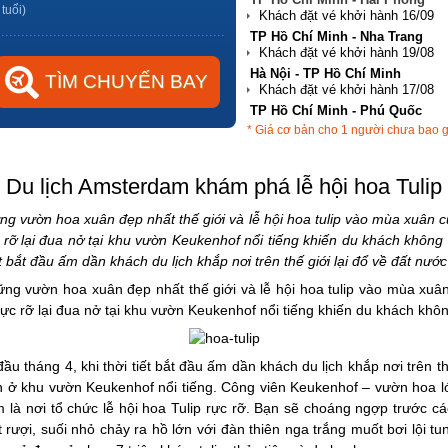
 tuổi)
TP Hồ Chí Minh - Nha Trang
Hà Nội - TP Hồ Chí Minh
TP Hồ Chí Minh - Phú Quốc
* Giá cơ bản cho 1 người chưa bao 
Hà Nội - Đà Nẵng
Du lịch Amsterdam khám phá lễ hội hoa Tulip
ng vườn hoa xuân đẹp nhất thế giới và lễ hội hoa tulip vào mùa xuân 
c rỡ lại đua nở tại khu vườn Keukenhof nổi tiếng khiến du khách khôn
ết bắt đầu ấm dần khách du lịch khắp nơi trên thế giới lại đổ về đất nướ
ững vườn hoa xuân đẹp nhất thế giới và lễ hội hoa tulip vào mùa xuâ
 rực rỡ lại đua nở tại khu vườn Keukenhof nổi tiếng khiến du khách khôn
ầu tháng 4, khi thời tiết bắt đầu ấm dần khách du lịch khắp nơi trên th
 ở khu vườn Keukenhof nổi tiếng. Công viên Keukenhof – vườn hoa lớn 
là nơi tổ chức lễ hội hoa Tulip rực rỡ. Bạn sẽ choáng ngợp trước cá
rượi, suối nhỏ chảy ra hồ lớn với đàn thiên nga trắng muốt bơi lội tu