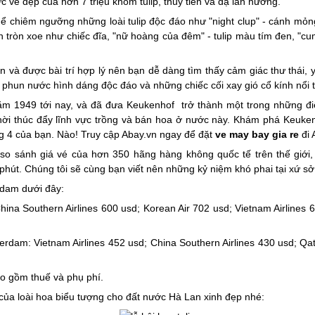
 vẻ đẹp của hơn 7 triệu khóm tulip, thủy tiên và dạ lan hương.
ể chiêm ngưỡng những loài tulip độc đáo như "night clup" - cánh mỏng
n tròn xoe như chiếc đĩa, "nữ hoàng của đêm" - tulip màu tím đen, "cu
 và được bài trí hợp lý nên bạn dễ dàng tìm thấy cảm giác thư thái, 
i phun nước hình dáng độc đáo và những chiếc cối xay gió cổ kính nổi ti
m 1949 tới nay, và đã đưa Keukenhof trở thành một trong những điể
thời thúc đẩy lĩnh vực trồng và bán hoa ở nước này. Khám phá Keuke
ng 4 của bạn. Nào! Truy cập Abay.vn ngay để đặt
ve may bay gia re
đi 
 so sánh giá vé của hơn 350 hãng hàng không quốc tế trên thế giới,
út. Chúng tôi sẽ cùng bạn viết nên những kỷ niệm khó phai tại xứ sở 
rdam dưới đây:
na Southern Airlines 600 usd; Korean Air 702 usd; Vietnam Airlines 
dam: Vietnam Airlines 452 usd; China Southern Airlines 430 usd; Qata
ao gồm thuế và phụ phí.
ủa loài hoa biểu tượng cho đất nước Hà Lan xinh đẹp nhé: