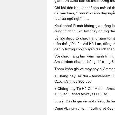
giãn hơn 32ha bạn có thể thưởng thức
Chì khi đến Keukenhof bạn mới có th
dài yêu kiều, "Coors" - cánh dày ngắ
tua rua ngộ nghĩnh…
Keukenhof là một không gian rộng lớn
cùng thích thú khi tìm thấy những đà
Lễ hội được tổ chức hàng năm từ nă
trên thế giới đến với Hà Lan, đồng 
đến lý tưởng cho chuyến du lịch thá
Với chức năng tìm kiếm hành trình,
Amsterdam nhanh chóng chỉ trong 3 ph
Tham khảo giá vé máy bay đi Amste
+ Chặng bay Hà Nội – Amsterdam: Chi
Czech Airlines 900 usd...
+ Chặng bay Tp Hồ Chí Minh – Amster
760 usd; Etihad Airways 660 usd...
Lưu ý: Đây là giá vé một chiều, đã b
Cùng Abay.vn chiêm ngưỡng vẻ đẹp c