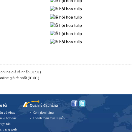
online giá rẻ nhất
(01/01)
nline giá rẻ nhất
(01/01)
g tôi
Quản lý đặt hàng
iệu về Abay
Xem đơn hàng
n vị hợp tác
Thanh toán trực tuyến
hợp tác
úc trang web