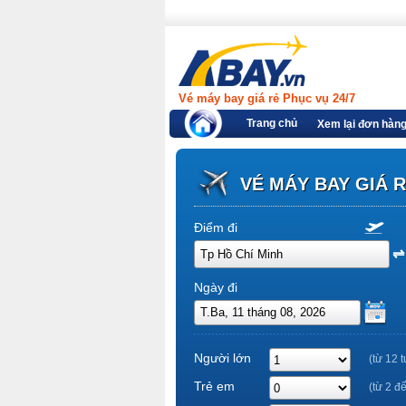
Vé máy bay giá rẻ Phục vụ 24/7
Trang chủ
Xem lại đơn hàn
VÉ MÁY BAY GIÁ 
Điểm đi
Ngày đi
Người lớn
(từ 12 t
Trẻ em
(từ 2 đ