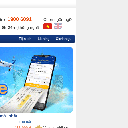
1900 6091
trợ:
Chọn ngôn ngữ
:
0h-24h
(không nghỉ)
Tiện ích
Liên hệ
Giới thiệu
 mới nhất
Chi tiết
416,000 đ
Vietnam Airlines