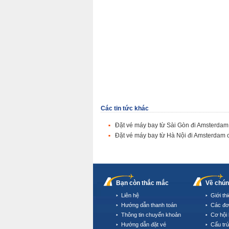
Các tin tức khác
Đặt vé máy bay từ Sài Gòn đi Amsterdam 
Đặt vé máy bay từ Hà Nội đi Amsterdam o
Bạn còn thắc mắc
Về chún
Liên hệ
Giới th
Hướng dẫn thanh toán
Các đơ
Thông tin chuyển khoản
Cơ hội 
Hướng dẫn đặt vé
Cấu tr