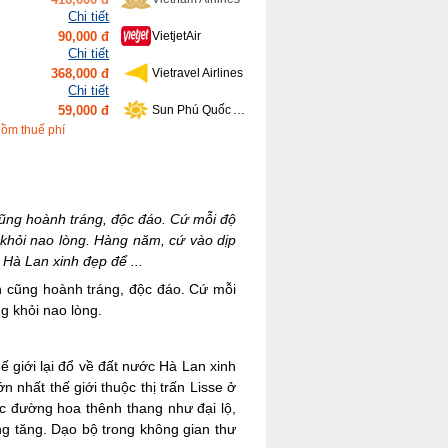
Chi tiết
90,000 đ
VietjetAir
Chi tiết
368,000 đ
Vietravel Airlines
Chi tiết
59,000 đ
Sun Phú Quốc Airways
Chi tiết
gồm thuế phí
639,000 đ
Bamboo Airways
cũng hoành tráng, độc đáo. Cứ mỗi độ
g khỏi nao lòng. Hàng năm, cứ vào dịp
c Hà Lan xinh đẹp để ...
n cũng hoành tráng, độc đáo. Cứ mỗi
g khỏi nao lòng.
ế giới lại đổ về đất nước Hà Lan xinh
nhất thế giới thuộc thị trấn Lisse ở
c đường hoa thênh thang như đại lộ,
ng tăng. Dạo bộ trong không gian thư