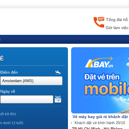
Tổng đài hỗ 
Giờ làm việc
g
RẺ
Điểm đến
Ngày về
uổi trở lên)
Vé máy bay giá rẻ khách đặt
ến dưới 12 tuổi)
TP Hồ Chí Minh - Hải Phòng