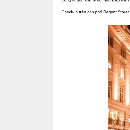
trong khuôn khổ lễ hội như biểu diễn
Check-in trên con phố Regent Street 