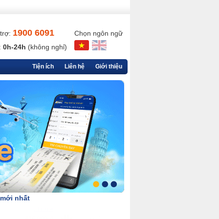
1900 6091
trợ:
Chọn ngôn ngữ
:
0h-24h
(không nghỉ)
Tiện ích
Liên hệ
Giới thiệu
 mới nhất
Chi tiết
90,000 đ
VietjetAir