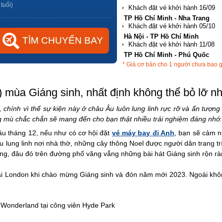
 tuổi)
Hà Nội - TP Hồ Chí Minh
TP Hồ Chí Minh - Phú Quốc
Hà Nội - Đà Nẵng
* Giá cơ bản cho 1 người chưa bao 
TP Hồ Chí Minh - Hải Phòng
 mùa Giáng sinh, nhất định không thể bỏ lỡ n
chính vì thế sự kiện này ở châu Âu luôn lung linh rực rỡ và ấn tượng h
g mù chắc chắn sẽ mang đến cho bạn thật nhiều trải nghiệm đáng nh
ầu tháng 12, nếu như có cơ hội đặt
vé máy bay đi Anh
, bạn sẽ cảm 
 lung linh nơi nhà thờ, những cây thông Noel được người dân trang trí
rắng, đâu đó trên đường phố văng vẳng những bài hát Giáng sinh rộn 
tại London khi chào mừng Giáng sinh và đón năm mới 2023. Ngoài không
 Wonderland tại công viên Hyde Park