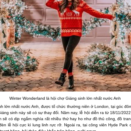
Winter Wonderland là hội chợ Giáng sinh lớn nhất nước Anh
inh lớn nhất nước Anh, được tổ chức thường niên ở London, tại góc đ
Giáng sinh này sẽ có sự thay đổi. Năm nay, lễ hội diễn ra từ 18/11/2022
ch sẽ có dịp ngắm nghía rất nhiều thứ hay ho như đồ thủ công, đồ tran
èn lễ hội cực kì lung linh rực rỡ. Ngoài ra, tại công viên Hyde Park