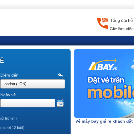
Tổng đài hỗ 
Giờ làm việc
g
RẺ
Điểm đến
Ngày về
uổi trở lên)
Vé máy bay giá rẻ khách đặt
ến dưới 12 tuổi)
TP Hồ Chí Minh - Nha Trang