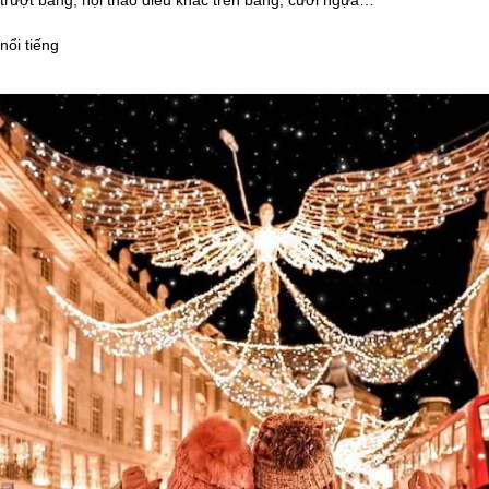
 trượt băng, hội thảo điêu khắc trên băng, cưỡi ngựa…
nổi tiếng