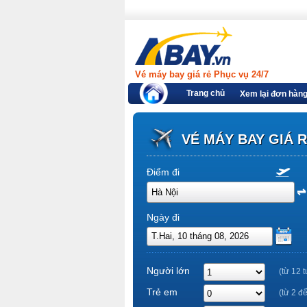
Vé máy bay giá rẻ Phục vụ 24/7
Trang chủ
Xem lại đơn hàn
VÉ MÁY BAY GIÁ 
Điểm đi
Ngày đi
Người lớn
(từ 12 t
Trẻ em
(từ 2 đ