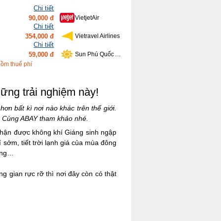
Chi tiết
354,000 đ
Vietravel Airlines
Chi tiết
59,000 đ
Sun Phú Quốc Airways
Chi tiết
639,000 đ
Bamboo Airways
Chi tiết
gồm thuế phí
416,000 đ
Vietnam Airlines
hững trải nghiệm này!
ơn bất kì nơi nào khác trên thế giới.
ớ. Cùng ABAY tham khảo nhé.
nhận được không khí Giáng sinh ngập
 sớm, tiết trời lạnh giá của mùa đông
ràng…
 gian rực rỡ thì nơi đây còn có thật