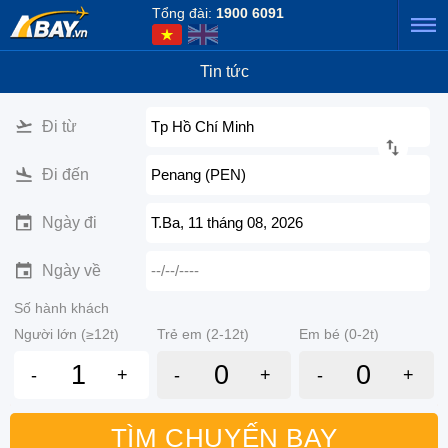
Tổng đài:
1900 6091
Tin tức
Đi từ
Tp Hồ Chí Minh
Đi đến
Penang (PEN)
Ngày đi
T.Ba, 11 tháng 08, 2026
Ngày về
--/--/----
Số hành khách
Người lớn (≥12t)
Trẻ em (2-12t)
Em bé (0-2t)
-
+
-
+
-
+
TÌM CHUYẾN BAY