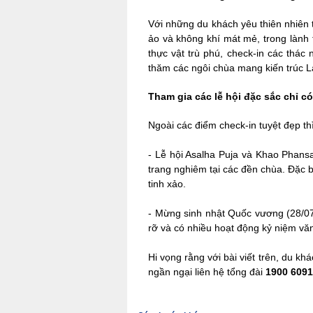
Với những du khách yêu thiên nhiên 
ảo và không khí mát mẻ, trong lành 
thực vật trù phú, check-in các thá
thăm các ngôi chùa mang kiến trúc L
Tham gia các lễ hội đặc sắc chỉ c
Ngoài các điểm check-in tuyệt đẹp th
-
Lễ hội Asalha Puja và Khao Phansa
trang nghiêm tại các đền chùa. Đặc 
tinh xảo.
-
Mừng sinh nhật Quốc vương (28/07)
rỡ và có nhiều hoạt động kỷ niệm v
Hi vọng rằng với bài viết trên, du k
ngần ngại liên hệ tổng đài
1900 6091