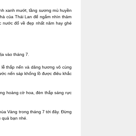
 cảnh xanh mướt, tầng sương mù huyền
c nhà của Thái Lan để ngắm nhìn thảm
lúc nước đổ về đẹp nhất năm hay ghé
địa vào tháng 7.
hi lễ thắp nến và dâng hương vô cùng
rước nến sáp khổng lồ được điêu khắc
ang hoàng cờ hoa, đèn thắp sáng rực
Chùa Vàng trong tháng 7 tới đây. Đừng
u quả bạn nhé.