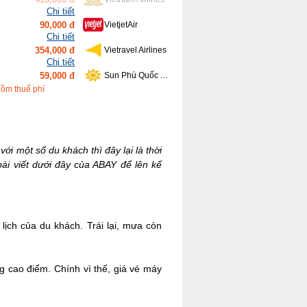
Chi tiết
354,000 đ
Vietravel Airlines
Chi tiết
59,000 đ
Sun Phú Quốc Airways
Chi tiết
639,000 đ
Bamboo Airways
Chi tiết
gồm thuế phí
416,000 đ
Vietnam Airlines
 một số du khách thì đây lại là thời
bài viết dưới đây của ABAY để lên kế
ch của du khách. Trái lại, mưa còn
 cao điểm. Chính vì thế, giá vé máy