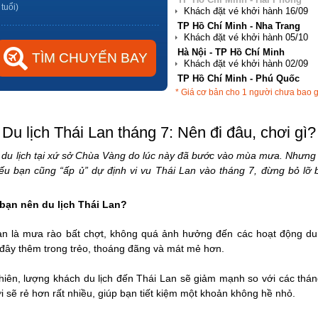
 tuổi)
Hà Nội - TP Hồ Chí Minh
TP Hồ Chí Minh - Phú Quốc
Hà Nội - Đà Nẵng
* Giá cơ bản cho 1 người chưa bao 
TP Hồ Chí Minh - Hải Phòng
Du lịch Thái Lan tháng 7: Nên đi đâu, chơi gì?
u lịch tại xứ sở Chùa Vàng do lúc này đã bước vào mùa mưa. Nhưng với
 Nếu bạn cũng “ấp ủ” dự định vi vu Thái Lan vào tháng 7, đừng bỏ lỡ 
bạn nên du lịch Thái Lan?
 là mưa rào bất chợt, không quá ảnh hưởng đến các hoạt động du lị
đây thêm trong trẻo, thoáng đãng và mát mẻ hơn.
ên, lượng khách du lịch đến Thái Lan sẽ giảm mạnh so với các tháng
chơi sẽ rẻ hơn rất nhiều, giúp bạn tiết kiệm một khoản không hề nhỏ.