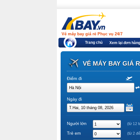
Vé máy bay giá rẻ Phục vụ 24/7
Trang chủ
Xem lại đơn hàn
VÉ MÁY BAY GIÁ 
Điểm đi
Ngày đi
Người lớn
(từ 12 t
Trẻ em
(từ 2 đ