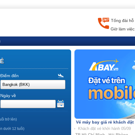
Tổng đài hỗ 
Giờ làm việc
g
RẺ
Điểm đến
Ngày về
uổi trở lên)
Vé máy bay giá rẻ khách đặt
ến dưới 12 tuổi)
TP Hồ Chí Minh - Nha Trang