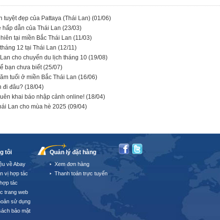
 tuyệt đẹp của Pattaya (Thái Lan)
(01/06)
è hấp dẫn của Thái Lan
(23/03)
nhiên tại miền Bắc Thái Lan
(11/03)
tháng 12 tại Thái Lan
(12/11)
 Lan cho chuyến du lịch tháng 10
(19/08)
hể bạn chưa biết
(25/07)
ăm tuổi ở miền Bắc Thái Lan
(16/06)
n đi đâu?
(18/04)
quên khai báo nhập cảnh online!
(18/04)
Thái Lan cho mùa hè 2025
(09/04)
g tôi
Quản lý đặt hàng
iệu về Abay
Xem đơn hàng
n vị hợp tác
Thanh toán trực tuyến
hợp tác
úc trang web
hoản sử dụng
sách bảo mật