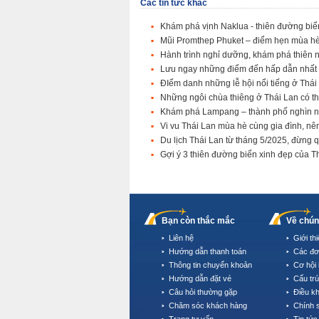
Các tin tức khác
Khám phá vịnh Naklua - thiên đường biển
Mũi Promthep Phuket – điểm hẹn mùa h
Hành trình nghỉ dưỡng, khám phá thiên 
Lưu ngay những điểm đến hấp dẫn nhất 
ĐIểm danh những lễ hội nổi tiếng ở Thái
Những ngôi chùa thiêng ở Thái Lan có t
Khám phá Lampang – thành phố nghìn n
Vi vu Thái Lan mùa hè cùng gia đình, nê
Du lịch Thái Lan từ tháng 5/2025, đừng 
Gợi ý 3 thiên đường biển xinh đẹp của 
Bạn còn thắc mắc
Về chún
Liên hệ
Giới th
Hướng dẫn thanh toán
Các đơ
Thông tin chuyển khoản
Cơ hội 
Hướng dẫn đặt vé
Cấu tr
Câu hỏi thường gặp
Điều k
Chăm sóc khách hàng
Chính 