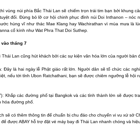
thì vùng núi phía Bắc Thái Lan sẽ chiếm trọn trái tim bạn bởi khung
tuyệt đối. Đừng bỏ lỡ cơ hội chinh phục đỉnh núi Doi Inthanon – nó
c nước hùng vĩ như thác Mae Klang hay Wachirathan vì mùa mưa là 
anna cổ kính như Wat Phra That Doi Suthep.
ó vào tháng 7
ì Thái Lan cũng hút khách bởi các sự kiện văn hóa lớn của người bản 
: Đây là hai ngày lễ Phật giáo rất lớn. Người dân sẽ tổ chức các ng
biệt, nếu tới tỉnh Ubon Ratchathani, bạn sẽ được chiêm ngưỡng lễ hội 
: Khắp các đường phố tại Bangkok và các tỉnh thành lớn sẽ được tr
ăn hóa đường phố.
hách sẽ có thêm thông tin để chuẩn bị chu đáo cho chuyến vi vu xứ sở 
để được ABAY hỗ trợ đặt vé máy bay đi Thái Lan nhanh chóng và hiệ