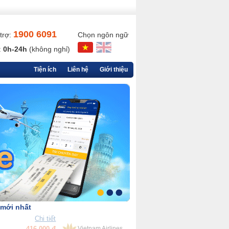
1900 6091
trợ:
Chọn ngôn ngữ
:
0h-24h
(không nghỉ)
Tiện ích
Liên hệ
Giới thiệu
 mới nhất
Chi tiết
90,000 đ
VietjetAir