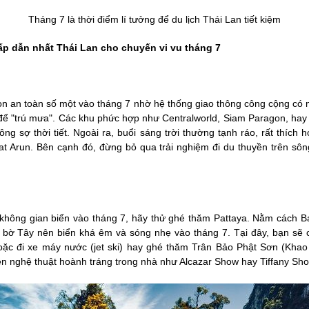
Tháng 7 là thời điểm lí tưởng để du lịch Thái Lan tiết kiệm
ấp dẫn nhất Thái Lan cho chuyến vi vu tháng 7
họn an toàn số một vào tháng 7 nhờ hệ thống giao thông công cộng có m
 để "trú mưa". Các khu phức hợp như Centralworld, Siam Paragon, hay
 sợ thời tiết. Ngoài ra, buổi sáng trời thường tạnh ráo, rất thích
t Arun. Bên cạnh đó, đừng bỏ qua trải nghiệm đi du thuyền trên sô
ông gian biển vào tháng 7, hãy thử ghé thăm Pattaya. Nằm cách Ba
 bờ Tây nên biển khá êm và sóng nhẹ vào tháng 7. Tại đây, bạn sẽ có 
 hoặc đi xe máy nước (jet ski) hay ghé thăm Trân Bảo Phật Sơn (Kh
ễn nghệ thuật hoành tráng trong nhà như Alcazar Show hay Tiffany Sho