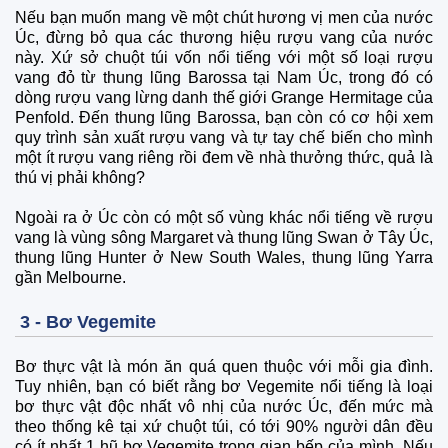
Nếu bạn muốn mang về một chút hương vị men của nước
Úc, đừng bỏ qua các thương hiệu rượu vang của nước
này. Xứ sở chuột túi vốn nổi tiếng với một số loại rượu
vang đỏ từ thung lũng Barossa tại Nam Úc, trong đó có
dòng rượu vang lừng danh thế giới Grange Hermitage của
Penfold. Đến thung lũng Barossa, bạn còn có cơ hội xem
quy trình sản xuất rượu vang và tự tay chế biến cho mình
một ít rượu vang riêng rồi đem về nhà thưởng thức, quả là
thú vị phải không?
Ngoài ra ở Úc còn có một số vùng khác nổi tiếng về rượu
vang là vùng sông Margaret và thung lũng Swan ở Tây Úc,
thung lũng Hunter ở New South Wales, thung lũng Yarra
gần Melbourne.
3 - Bơ Vegemite
Bơ thực vật là món ăn quá quen thuộc với mỗi gia đình.
Tuy nhiên, bạn có biết rằng bơ Vegemite nổi tiếng là loại
bơ thực vật độc nhất vô nhị của nước Úc, đến mức mà
theo thống kê tại xứ chuột túi, có tới 90% người dân đều
có ít nhất 1 hũ bơ Vegemite trong gian bếp của mình. Nếu