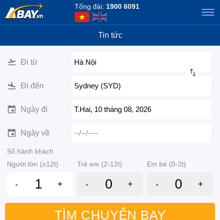
Tổng đài:
1900 6091
Tin tức
Đi từ
Hà Nội
Đi đến
Sydney (SYD)
Ngày đi
T.Hai, 10 tháng 08, 2026
Ngày về
--/--/----
Số hành khách
Người lớn (≥12t)
Trẻ em (2-12t)
Em bé (0-2t)
-
+
-
+
-
+
TÌM CHUYẾN BAY