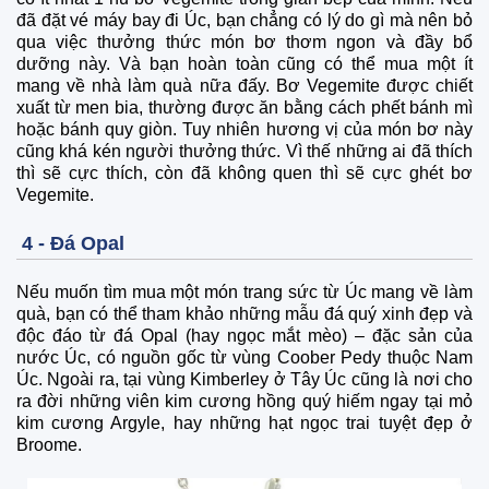
đã đặt vé máy bay đi Úc, bạn chẳng có lý do gì mà nên bỏ
qua việc thưởng thức món bơ thơm ngon và đầy bổ
dưỡng này. Và bạn hoàn toàn cũng có thể mua một ít
mang về nhà làm quà nữa đấy. Bơ Vegemite được chiết
xuất từ men bia, thường được ăn bằng cách phết bánh mì
hoặc bánh quy giòn. Tuy nhiên hương vị của món bơ này
cũng khá kén người thưởng thức. Vì thế những ai đã thích
thì sẽ cực thích, còn đã không quen thì sẽ cực ghét bơ
Vegemite.
4 - Đá Opal
Nếu muốn tìm mua một món trang sức từ Úc mang về làm
quà, bạn có thể tham khảo những mẫu đá quý xinh đẹp và
độc đáo từ đá Opal (hay ngọc mắt mèo) – đặc sản của
nước Úc, có nguồn gốc từ vùng Coober Pedy thuộc Nam
Úc. Ngoài ra, tại vùng Kimberley ở Tây Úc cũng là nơi cho
ra đời những viên kim cương hồng quý hiếm ngay tại mỏ
kim cương Argyle, hay những hạt ngọc trai tuyệt đẹp ở
Broome.