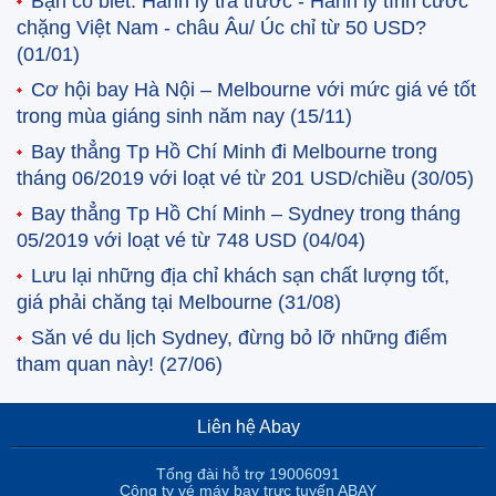
Bạn có biết: Hành lý trả trước - Hành lý tính cước
chặng Việt Nam - châu Âu/ Úc chỉ từ 50 USD?
(01/01)
Cơ hội bay Hà Nội – Melbourne với mức giá vé tốt
trong mùa giáng sinh năm nay
(15/11)
Bay thẳng Tp Hồ Chí Minh đi Melbourne trong
tháng 06/2019 với loạt vé từ 201 USD/chiều
(30/05)
Bay thẳng Tp Hồ Chí Minh – Sydney trong tháng
05/2019 với loạt vé từ 748 USD
(04/04)
Lưu lại những địa chỉ khách sạn chất lượng tốt,
giá phải chăng tại Melbourne
(31/08)
Săn vé du lịch Sydney, đừng bỏ lỡ những điểm
tham quan này!
(27/06)
Liên hệ Abay
Tổng đài hỗ trợ 19006091
Công ty vé máy bay trực tuyến ABAY