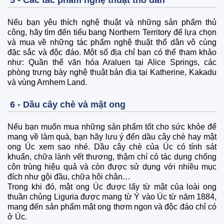
Nếu bạn yêu thích nghệ thuật và những sản phẩm thủ
công, hãy tìm đến tiểu bang Northern Territory để lựa chọn
và mua về những tác phẩm nghệ thuật thổ dân vô cùng
đặc sắc và độc đáo. Một số địa chỉ bạn có thể tham khảo
như: Quần thể văn hóa Araluen tại Alice Springs, các
phòng trưng bày nghệ thuật bản địa tại Katherine, Kakadu
và vùng Arnhem Land.
6 - Dầu cây chè và mật ong
Nếu bạn muốn mua những sản phẩm tốt cho sức khỏe để
mang về làm quà, bạn hãy lưu ý đến dầu cây chè hay mật
ong Úc xem sao nhé. Dầu cây chè của Úc có tính sát
khuẩn, chữa lành vết thương, thậm chí có tác dụng chống
côn trùng hiệu quả và còn được sử dụng với nhiều mục
đích như gội đầu, chữa hôi chân…
Trong khi đó, mật ong Úc được lấy từ mật của loài ong
thuần chủng Liguria được mang từ Ý vào Úc từ năm 1884,
mang đến sản phẩm mật ong thơm ngon và độc đáo chỉ có
ở Úc.