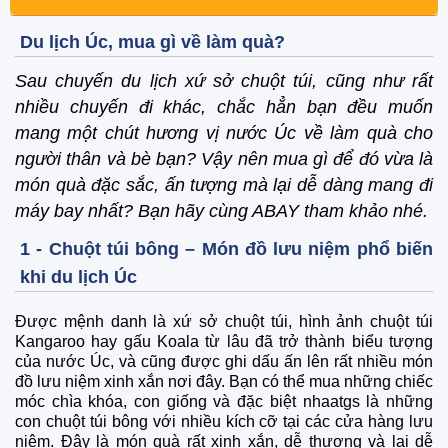
Du lịch Úc, mua gì về làm quà?
Sau chuyến du lịch xứ sở chuột túi, cũng như rất
nhiều chuyến đi khác, chắc hẳn bạn đều muốn
mang một chút hương vị nước Úc về làm quà cho
người thân và bè bạn? Vậy nên mua gì để đó vừa là
món quà đặc sắc, ấn tượng mà lại dễ dàng mang đi
máy bay nhất? Bạn hãy cùng ABAY tham khảo nhé.
1 - Chuột túi bông – Món đồ lưu niệm phổ biến
khi du lịch Úc
Được mệnh danh là xứ sở chuột túi, hình ảnh chuột túi
Kangaroo hay gấu Koala từ lâu đã trở thành biểu tượng
của nước Úc, và cũng được ghi dấu ấn lên rất nhiều món
đồ lưu niệm xinh xắn nơi đây. Bạn có thể mua những chiếc
móc chìa khóa, con giống và đặc biệt nhaatgs là những
con chuột túi bông với nhiều kích cỡ tại các cửa hàng lưu
niệm. Đây là món quà rất xinh xắn, dễ thương và lại dễ