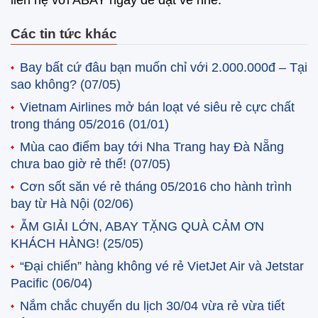
liên hệ với ABAY ngay để đặt vé nhé.
Các tin tức khác
Bay bất cứ đâu bạn muốn chỉ với 2.000.000đ – Tại
sao không?
(07/05)
Vietnam Airlines mở bán loạt vé siêu rẻ cực chất
trong tháng 05/2016
(01/01)
Mùa cao điểm bay tới Nha Trang hay Đà Nẵng
chưa bao giờ rẻ thế!
(07/05)
Cơn sốt săn vé rẻ tháng 05/2016 cho hành trình
bay từ Hà Nội
(02/06)
ẴM GIẢI LỚN, ABAY TẶNG QUÀ CẢM ƠN
KHÁCH HÀNG!
(25/05)
“Đại chiến” hàng không vé rẻ VietJet Air và Jetstar
Pacific
(06/04)
Nắm chắc chuyến du lịch 30/04 vừa rẻ vừa tiết