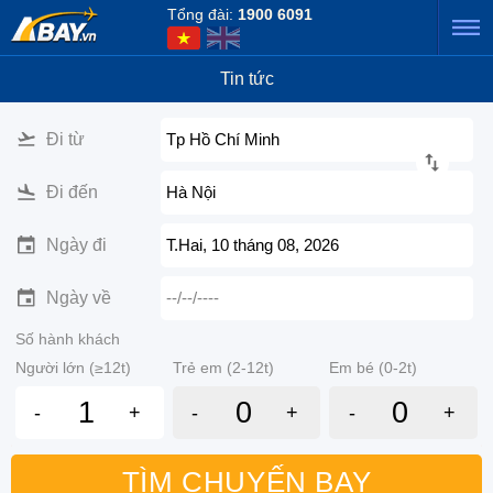
Tổng đài:
1900 6091
Tin tức
Đi từ
Tp Hồ Chí Minh
Đi đến
Hà Nội
Ngày đi
T.Hai, 10 tháng 08, 2026
Ngày về
--/--/----
Số hành khách
Người lớn (≥12t)
Trẻ em (2-12t)
Em bé (0-2t)
-
+
-
+
-
+
TÌM CHUYẾN BAY